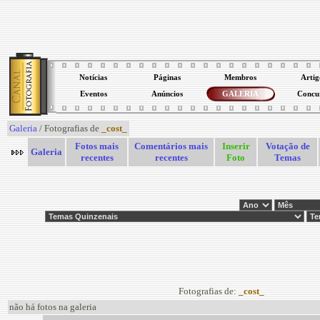
Notícias
Páginas
Membros
Artig
Eventos
Anúncios
GALERIA
Concu
Galeria
/ Fotografias de
_cost_
Fotos mais
Comentários mais
Inserir
Votação de
Galeria
recentes
recentes
Foto
Temas
Fotografias de:
_cost_
não há fotos na galeria