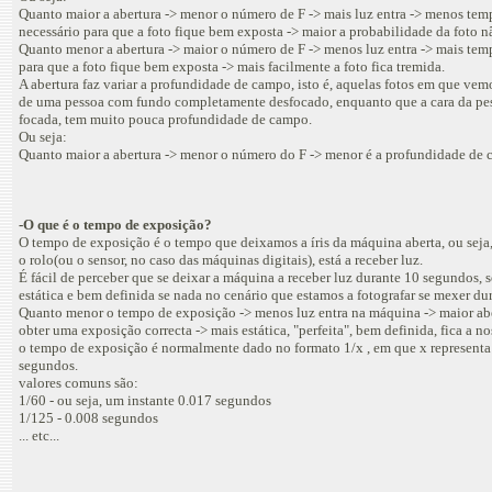
Quanto maior a abertura -> menor o número de F -> mais luz entra -> menos tem
necessário para que a foto fique bem exposta -> maior a probabilidade da foto nã
Quanto menor a abertura -> maior o número de F -> menos luz entra -> mais tem
para que a foto fique bem exposta -> mais facilmente a foto fica tremida.
A abertura faz variar a profundidade de campo, isto é, aquelas fotos em que vem
de uma pessoa com fundo completamente desfocado, enquanto que a cara da pes
focada, tem muito pouca profundidade de campo.
Ou seja:
Quanto maior a abertura -> menor o número do F -> menor é a profundidade de
-O que é o tempo de exposição?
O tempo de exposição é o tempo que deixamos a íris da máquina aberta, ou seja, 
o rolo(ou o sensor, no caso das máquinas digitais), está a receber luz.
É fácil de perceber que se deixar a máquina a receber luz durante 10 segundos, 
estática e bem definida se nada no cenário que estamos a fotografar se mexer du
Quanto menor o tempo de exposição -> menos luz entra na máquina -> maior aber
obter uma exposição correcta -> mais estática, "perfeita", bem definida, fica a 
o tempo de exposição é normalmente dado no formato 1/x , em que x represent
segundos.
valores comuns são:
1/60 - ou seja, um instante 0.017 segundos
1/125 - 0.008 segundos
... etc...