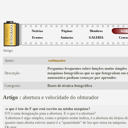
Notícias
Páginas
Membros
Artig
Eventos
Anúncios
GALERIA
Concu
Artigo
Autor :
webmaster
Perguntas frequentes sobre funções muito simples
Descrição :
máquinas fotográficas que os que fotografam em
automático podiam começar por aprender.
Categoria :
Bases de técnica fotográfica
Artigo :
abertura e velocidade do obturador
-o que é isto do F que está escrito na minha máquina?
O F é uma designação para a abertura. E o que é a abertura?
A abertura é algo simples, como o próprio nome indica, é a abertura da íris(ou di
quanto mais aberta estiver, maior é a "quantidade" de luz que entra na máquina.
Ou seja: