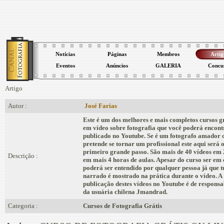
Notícias
Páginas
Membros
Artig
Eventos
Anúncios
GALERIA
Concu
Artigo
Autor :
José Farias
Este é um dos melhores e mais completos cursos g
em vídeo sobre fotografia que você poderá encont
publicado no Youtube. Se é um fotografo amador 
pretende se tornar um profissional este aqui será o
primeiro grande passo. São mais de 40 vídeos em 
Descrição :
em mais 4 horas de aulas. Apesar do curso ser em
poderá ser entendido por qualquer pessoa já que t
narrado é mostrado na prática durante o vídeo. A
publicação destes vídeos no Youtube é de responsa
da usuária chilena Jmandrad.
Categoria :
Cursos de Fotografia Grátis