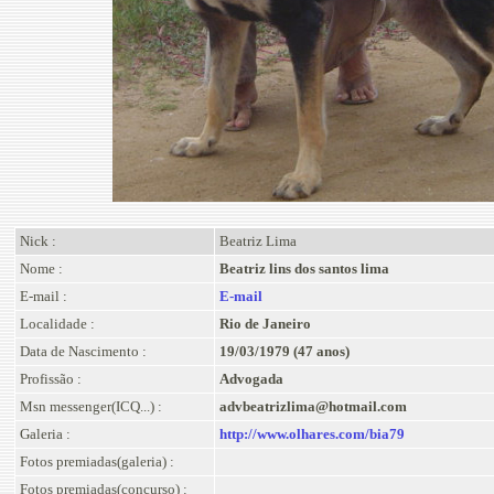
Nick :
Beatriz Lima
Nome :
Beatriz lins dos santos lima
E-mail :
E-mail
Localidade :
Rio de Janeiro
Data de Nascimento :
19/03/1979 (47 anos)
Profissão :
Advogada
Msn messenger(ICQ...) :
advbeatrizlima@hotmail.com
Galeria :
http://www.olhares.com/bia79
Fotos premiadas(galeria) :
Fotos premiadas(concurso) :