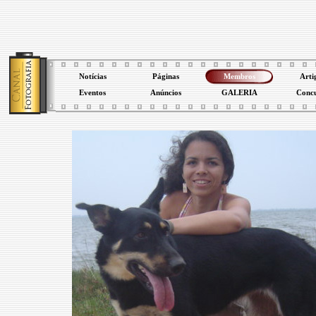
Notícias
Páginas
Membros
Arti
Eventos
Anúncios
GALERIA
Conc