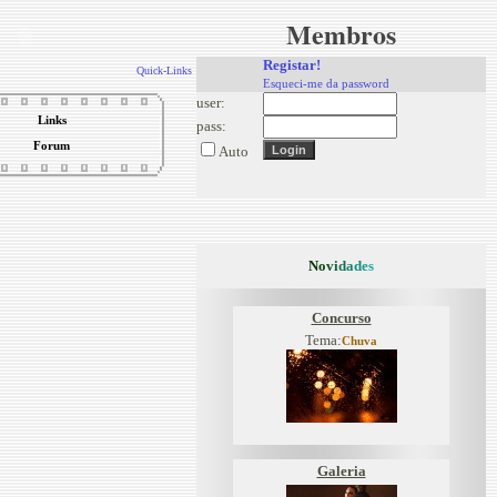
Membros
Registar!
Quick-Links
Esqueci-me da password
user:
Links
pass:
Forum
Auto
N
o
v
i
d
a
d
e
s
Concurso
Tema:
Chuva
Galeria