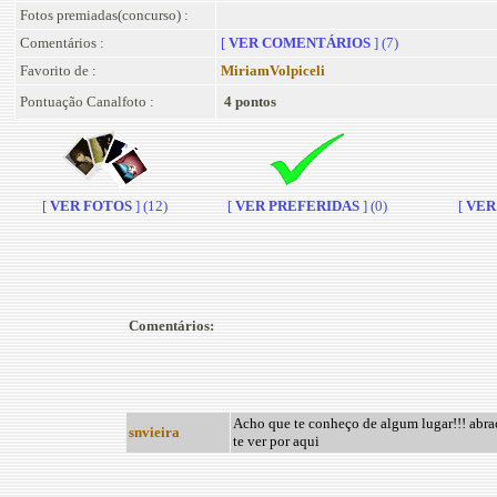
Fotos premiadas(concurso) :
Comentários :
[
VER COMENTÁRIOS
] (7)
Favorito de :
MiriamVolpiceli
Pontuação Canalfoto :
4 pontos
[
VER FOTOS
] (12)
[
VER PREFERIDAS
] (0)
[
VER 
Comentários:
Acho que te conheço de algum lugar!!! abra
snvieira
te ver por aqui