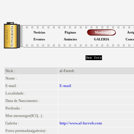
Notícias
Páginas
Membros
Arti
Eventos
Anúncios
GALERIA
Conc
Nick :
al-Farrob
Nome :
E-mail :
E-mail
Localidade :
Data de Nascimento :
Profissão :
Msn messenger(ICQ...) :
Galeria :
http://www.al-farrob.com
Fotos premiadas(galeria) :