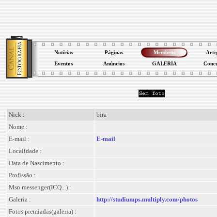
Notícias
Páginas
Membros
Arti
Eventos
Anúncios
GALERIA
Conc
Nick :
bira
Nome :
E-mail :
E-mail
Localidade :
Data de Nascimento :
Profissão :
Msn messenger(ICQ...) :
Galeria :
http://studiumps.multiply.com/photos
Fotos premiadas(galeria) :