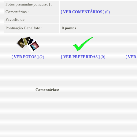
Fotos premiadas(concurso) :
Comentários :
[
VER COMENTÁRIOS
] (0)
Favorito de :
Pontuação Canalfoto :
0 pontos
[
VER FOTOS
] (2)
[
VER PREFERIDAS
] (0)
[
VER A
Comentários: