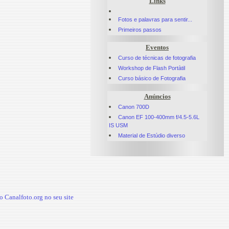
Links
Fotos e palavras para sentir...
Primeiros passos
Eventos
Curso de técnicas de fotografia
Workshop de Flash Portàtil
Curso básico de Fotografia
Anúncios
Canon 700D
Canon EF 100-400mm f/4.5-5.6L
IS USM
Material de Estúdio diverso
 Canalfoto.org no seu site