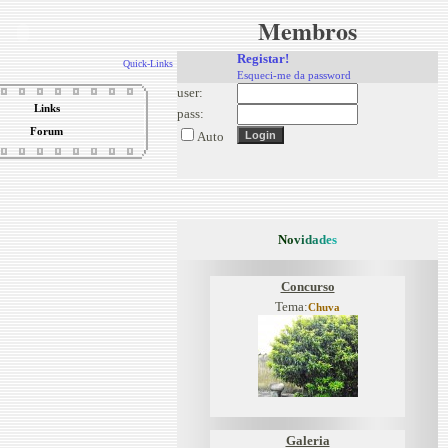
Membros
Registar!
Quick-Links
Esqueci-me da password
user:
Links
pass:
Forum
Auto
N
o
v
i
d
a
d
e
s
Concurso
Tema:
Chuva
Galeria