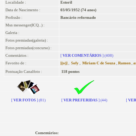
Localidade :
Estoril
Data de Nascimento :
03/05/1952 (74 anos)
Profissão :
Bancário reformado
Msn messenger(ICQ...) :
Galeria :
Fotos premiadas(galeria) :
Fotos premiadas(concurso) :
Comentários :
[
VER COMENTÁRIOS
] (408)
Favorito de :
[(o)]
,
Sofy
,
Miriam C de Souza
,
Ramon
,
a
Pontuação Canalfoto :
118 pontos
[
VER FOTOS
] (81)
[
VER PREFERIDAS
] (44)
[
VER 
Comentários: