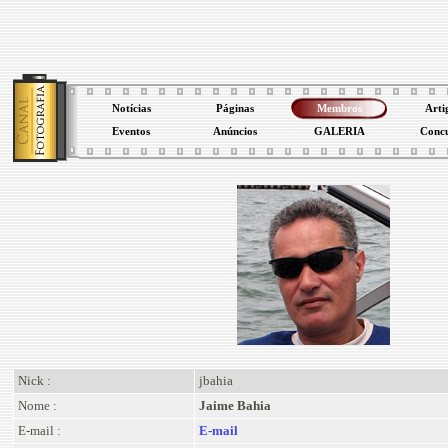
Notícias
Páginas
Membros
Arti
Eventos
Anúncios
GALERIA
Conc
Nick :
jbahia
Nome :
Jaime Bahia
E-mail :
E-mail