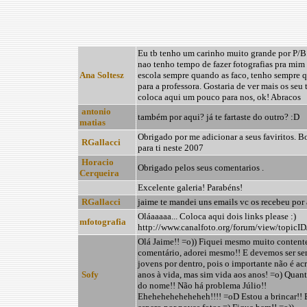
Eu tb tenho um carinho muito grande por P/B.
nao tenho tempo de fazer fotografias pra mim
Ana Soltesz
escola sempre quando as faco, tenho sempre q
para a professora. Gostaria de ver mais os seu t
coloca aqui um pouco para nos, ok! Abracos
antonio
também por aqui? já te fartaste do outro? :D
matias
Obrigado por me adicionar a seus faviritos. B
RGallacci
para ti neste 2007
Horacio
Obrigado pelos seus comentarios .
Cerqueira
Excelente galeria! Parabéns!
RGallacci
jaime te mandei uns emails vc os recebeu por 
Oláaaaaa... Coloca aqui dois links please :)
mfotografia
http://www.canalfoto.org/forum/view/topicI
Olá Jaime!! =o)) Fiquei mesmo muito content
comentário, adorei mesmo!! E devemos ser s
jovens por dentro, pois o importante não é ac
Sofy
anos à vida, mas sim vida aos anos! =o) Quant
do nome!! Não há problema Júlio!!
Eheheheheheheheh!!!! =oD Estou a brincar!! 