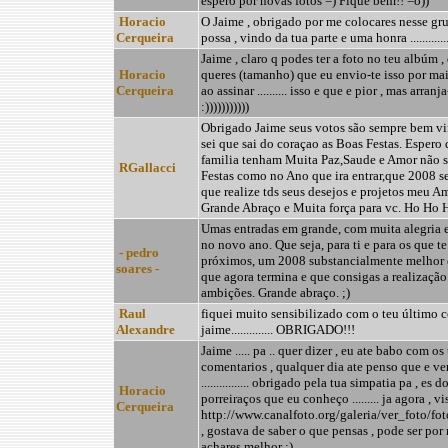
espero por novas fotos =) Fique bem!! =o))
Horacio
O Jaime , obrigado por me colocares nesse gru
Cerqueira
possa , vindo da tua parte e uma honra ..............
Jaime , claro q podes ter a foto no teu albúm 
Horacio
queres (tamanho) que eu envio-te isso por mai
Cerqueira
ao assinar .......... isso e que e pior , mas arranj
:)))))))))))
Obrigado Jaime seus votos são sempre bem vi
sei que sai do coraçao as Boas Festas. Espero 
familia tenham Muita Paz,Saude e Amor não s
RGallacci
Festas como no Ano que ira entrar,que 2008 s
que realize tds seus desejos e projetos meu 
Grande Abraço e Muita força para vc. Ho Ho H
Umas entradas em grande, com muita alegria 
no novo ano. Que seja, para ti e para os que te
- pedro
próximos, um 2008 substancialmente melhor 
soares -
que agora termina e que consigas a realização
ambições. Grande abraço. ;)
Raul
fiquei muito sensibilizado com o teu último 
Alexandre
jaime.............. OBRIGADO!!!
Jaime ..... pa .. quer dizer , eu ate babo com os
comentarios , qualquer dia ate penso que e v
................ obrigado pela tua simpatia pa , es d
Horacio
porreiraços que eu conheço ......... ja agora , vis
Cerqueira
http://www.canalfoto.org/galeria/ver_foto/f
, gostava de saber o que pensas , pode ser por 
achares melhor ;)