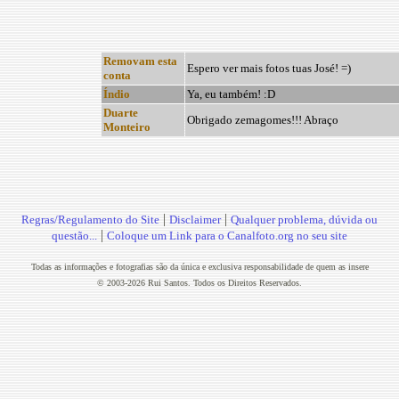
Removam esta
Espero ver mais fotos tuas José! =)
conta
Índio
Ya, eu também! :D
Duarte
Obrigado zemagomes!!! Abraço
Monteiro
|
|
Regras/Regulamento do Site
Disclaimer
Qualquer problema, dúvida ou
|
questão...
Coloque um Link para o Canalfoto.org no seu site
Todas as informações e fotografias são da única e exclusiva responsabilidade de quem as insere
© 2003-2026 Rui Santos. Todos os Direitos Reservados.