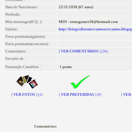
Data de Nascimento :
22/11/1958 (67 anos)
Profissão :
Msn messenger(ICQ...) :
MSN - zemagomes58@hotmail.com
Galeria :
http://fotografiaentrecantoserecantos.blogsp
Fotos premiadas(galeria) :
Fotos premiadas(concurso) :
Comentários :
[
VER COMENTÁRIOS
] (36)
Favorito de :
Pontuação Canalfoto :
1 ponto
[
VER FOTOS
] (3)
[
VER PREFERIDAS
] (0)
[
VER A
Comentários: