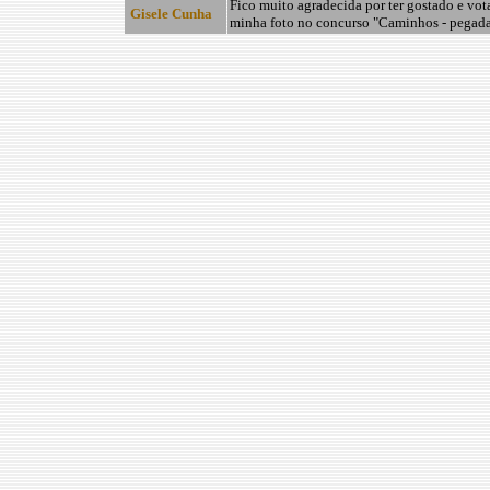
Fico muito agradecida por ter gostado e vot
Gisele Cunha
minha foto no concurso "Caminhos - pegada