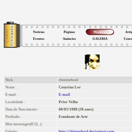
Notícias
Páginas
Membros
Arti
Eventos
Anúncios
GALERIA
Conc
Nick :
chinesefood
Nome :
Catarina Lee
E-mail :
E-mail
Localidade :
Prior Velho
Data de Nascimento :
08/05/1988 (38 anos)
Profissão :
Estudante de Arte
Msn messenger(ICQ...) :
Galeria :
http://chinesefood.deviantart.com