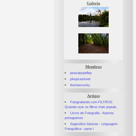
Galeria
Membros
peavabypeflep
pinupcasinoet
thomasvucky
Artigos
Fotografando com FILTROS:
Quando usar os filtros mais popula...
Livros de Fotografia - Autores
portugueses
Sugestões básicas - Linguagem
Fotográfica - parte l