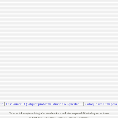
|
|
|
te
Disclaimer
Qualquer problema, dúvida ou questão...
Coloque um Link para o
Todas as informações e fotografias são da única e exclusiva responsabilidade de quem as insere
© 2003-2026 Rui Santos. Todos os Direitos Reservados.