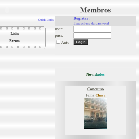
Membros
Registar!
Quick-Links
Esqueci-me da password
user:
Links
pass:
Forum
Auto
N
o
v
i
d
a
d
e
s
Concurso
Tema:
Chuva