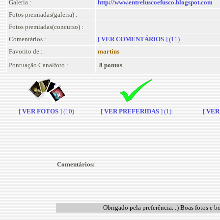
Galeria :
http://www.entreluscoefusco.blogspot.com
Fotos premiadas(galeria) :
Fotos premiadas(concurso) :
Comentários :
[
VER COMENTÁRIOS
] (11)
Favorito de :
martins
Pontuação Canalfoto :
8 pontos
[
VER FOTOS
] (10)
[
VER PREFERIDAS
] (1)
[
VER 
Comentários:
Obrigado pela preferência. :) Boas fotos e 