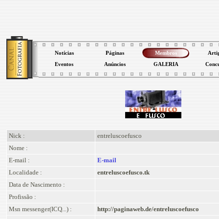
Notícias
Páginas
Membros
Arti
Eventos
Anúncios
GALERIA
Conc
Nick :
entreluscoefusco
Nome :
E-mail :
E-mail
Localidade :
entreluscoefusco.tk
Data de Nascimento :
Profissão :
Msn messenger(ICQ...) :
http://paginaweb.de/entreluscoefusco