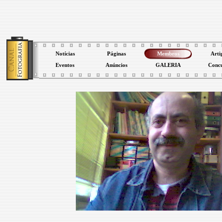
Notícias
Páginas
Membros
Arti
Eventos
Anúncios
GALERIA
Conc