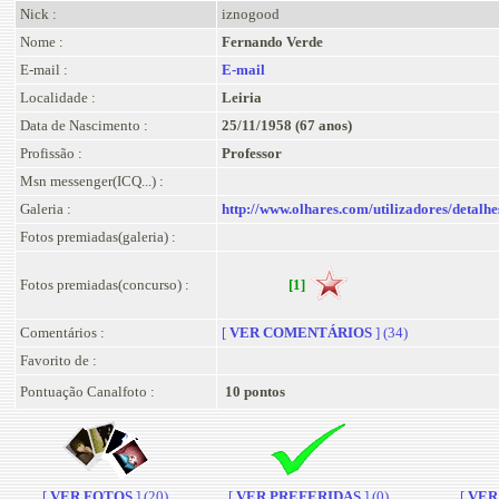
Nick :
iznogood
Nome :
Fernando Verde
E-mail :
E-mail
Localidade :
Leiria
Data de Nascimento :
25/11/1958 (67 anos)
Profissão :
Professor
Msn messenger(ICQ...) :
Galeria :
http://www.olhares.com/utilizadores/detalh
Fotos premiadas(galeria) :
Fotos premiadas(concurso) :
[1]
Comentários :
[
VER COMENTÁRIOS
] (34)
Favorito de :
Pontuação Canalfoto :
10 pontos
[
VER FOTOS
] (20)
[
VER PREFERIDAS
] (0)
[
VER 