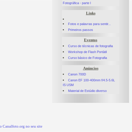
Fotográfica - parte l
Links
Fotos e palavras para sentir...
Primeiros passos
Eventos
Curso de técnicas de fotografia
Workshop de Flash Portàtil
Curso básico de Fotografia
Anúncios
Canon 700D
Canon EF 100-400mm f/4.5-5.6L
IS USM
Material de Estúdio diverso
 Canalfoto.org no seu site