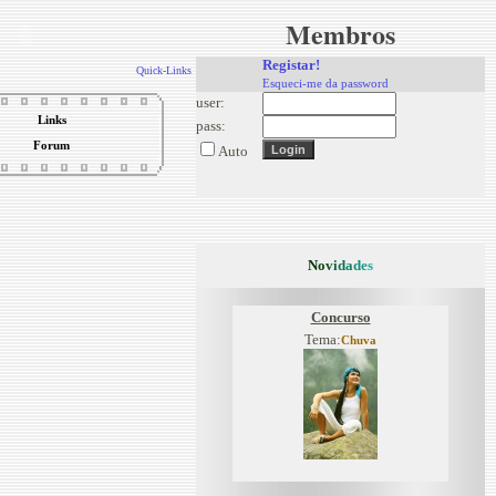
Membros
Registar!
Quick-Links
Esqueci-me da password
user:
Links
pass:
Forum
Auto
N
o
v
i
d
a
d
e
s
Concurso
Tema:
Chuva