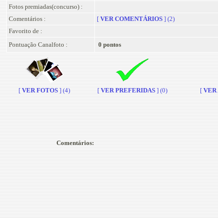
Fotos premiadas(concurso) :
Comentários :
[
VER COMENTÁRIOS
] (2)
Favorito de :
Pontuação Canalfoto :
0 pontos
[
VER FOTOS
] (4)
[
VER PREFERIDAS
] (0)
[
VER A
Comentários: