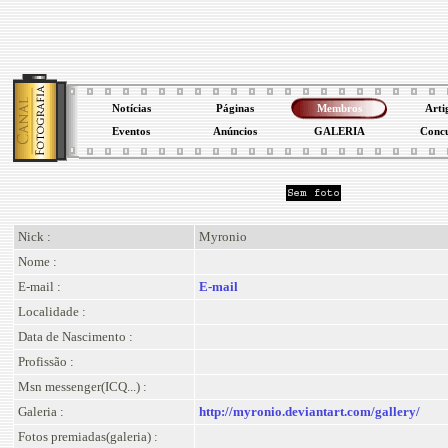
Notícias
Páginas
Membros
Arti
Eventos
Anúncios
GALERIA
Conc
Nick :
Myronio
Nome :
E-mail :
E-mail
Localidade :
Data de Nascimento :
Profissão :
Msn messenger(ICQ...) :
Galeria :
http://myronio.deviantart.com/gallery/
Fotos premiadas(galeria) :