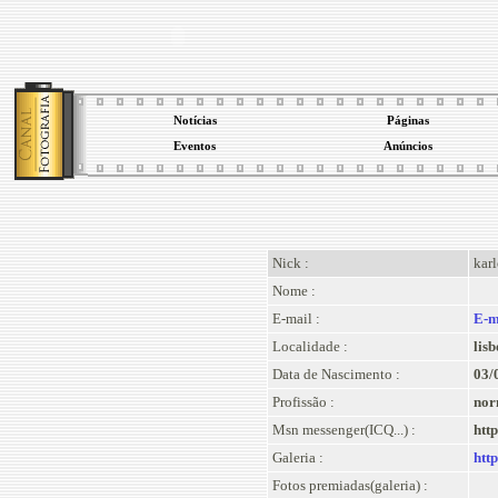
Notícias
Páginas
Eventos
Anúncios
Nick :
kar
Nome :
E-mail :
E-m
Localidade :
lis
Data de Nascimento :
03/
Profissão :
nor
Msn messenger(ICQ...) :
htt
Galeria :
htt
Fotos premiadas(galeria) :