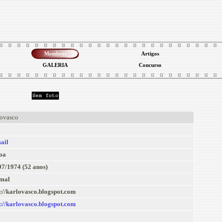
Membros
Artigos
GALERIA
Concurso
lovasco
ail
boa
07/1974 (52 anos)
mal
p://karlovasco.blogspot.com
p://karlovasco.blogspot.com