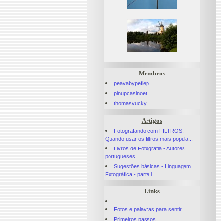
Membros
peavabypeflep
pinupcasinoet
thomasvucky
Artigos
Fotografando com FILTROS:
Quando usar os filtros mais popula...
Livros de Fotografia - Autores
portugueses
Sugestões básicas - Linguagem
Fotográfica - parte l
Links
Fotos e palavras para sentir...
Primeiros passos