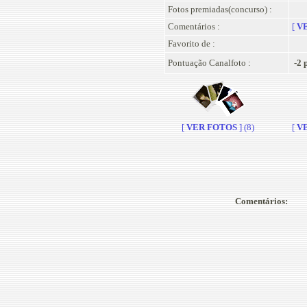
Fotos premiadas(concurso) :
Comentários :
[
VE
Favorito de :
Pontuação Canalfoto :
-2 
[
VER FOTOS
] (8)
[
VE
Comentários: