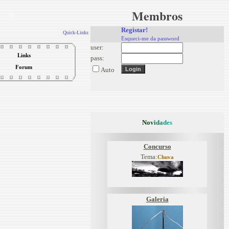
Membros
Registar!
Quick-Links
Esqueci-me da password
user:
Links
pass:
Forum
Auto
N
o
v
i
d
a
d
e
s
Concurso
Tema:
Chuva
Galeria