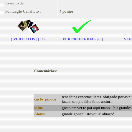
Favorito de :
Pontuação Canalfoto :
4 pontos
[
VER FOTOS
] (13)
[
VER PREFERIDAS
] (8)
[
VER 
Comentários:
tens fotos espectaculares. obrigado por as pu
carlo_pipoca
fazem sempre falta fotos assim...
soluz
gosto em ver te por aqui mano... bjs grandes
Afonso
grande gonçalustoyotus! abraço!