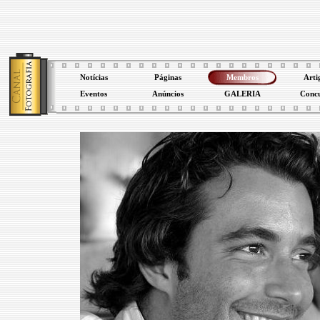
Notícias
Páginas
Membros
Arti
Eventos
Anúncios
GALERIA
Conc