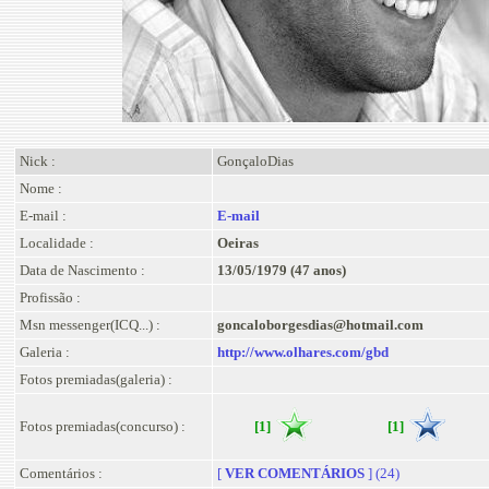
Nick :
GonçaloDias
Nome :
E-mail :
E-mail
Localidade :
Oeiras
Data de Nascimento :
13/05/1979 (47 anos)
Profissão :
Msn messenger(ICQ...) :
goncaloborgesdias@hotmail.com
Galeria :
http://www.olhares.com/gbd
Fotos premiadas(galeria) :
Fotos premiadas(concurso) :
[1]
[1]
Comentários :
[
VER COMENTÁRIOS
] (24)