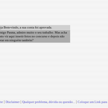
ja Bem-vindo, a sua conta foi aprovada.
migo Pasma, admiro muito o seu trabalho. Mas acha
sto vir aqui inserir fotos no concurso e depois não
otar em ninguém também?
|
|
|
te
Disclaimer
Qualquer problema, dúvida ou questão...
Coloque um Link para o