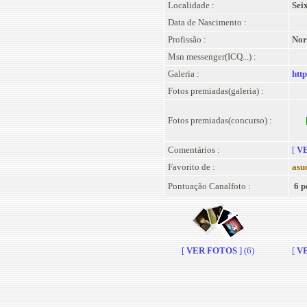
Localidade :
Sei
Data de Nascimento :
Profissão :
Nor
Msn messenger(ICQ...) :
Galeria :
htt
Fotos premiadas(galeria) :
Fotos premiadas(concurso) :
Comentários :
[
VE
Favorito de :
asu
Pontuação Canalfoto :
6 p
[
VER FOTOS
] (6)
[
VE