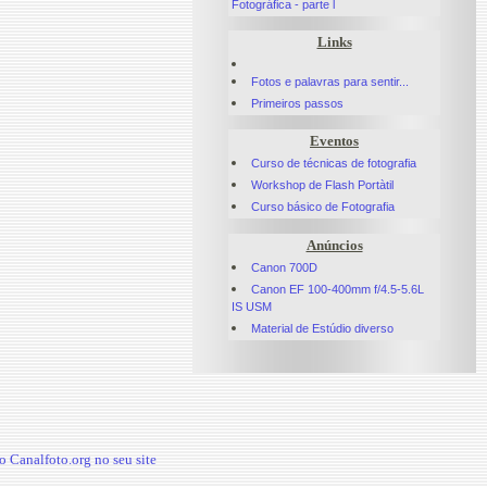
Fotográfica - parte l
Links
Fotos e palavras para sentir...
Primeiros passos
Eventos
Curso de técnicas de fotografia
Workshop de Flash Portàtil
Curso básico de Fotografia
Anúncios
Canon 700D
Canon EF 100-400mm f/4.5-5.6L
IS USM
Material de Estúdio diverso
 Canalfoto.org no seu site