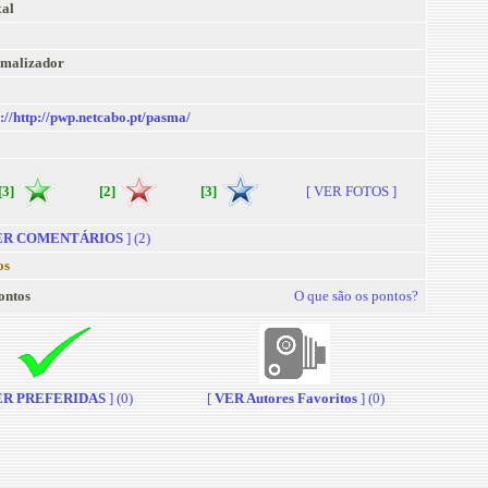
xal
malizador
p://http://pwp.netcabo.pt/pasma/
[3]
[2]
[3]
[ VER FOTOS ]
R COMENTÁRIOS
] (2)
os
ontos
O que são os pontos?
R PREFERIDAS
] (0)
[
VER Autores Favoritos
] (0)