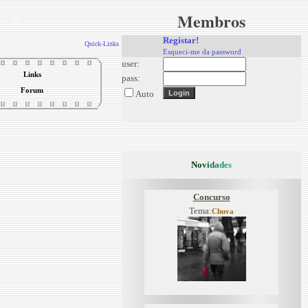
Membros
Registar!
Quick-Links
Esqueci-me da password
user:
Links
pass:
Forum
Auto
N
o
v
i
d
a
d
e
s
Concurso
Tema:
Chuva