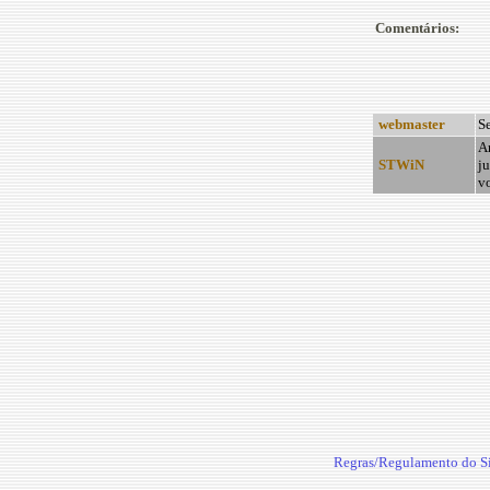
Comentários:
webmaster
Se
A
STWiN
ju
v
Regras/Regulamento do Si