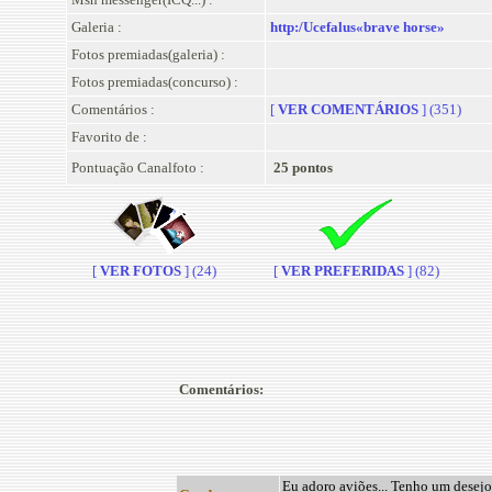
Galeria :
http:/Ucefalus«brave horse»
Fotos premiadas(galeria) :
Fotos premiadas(concurso) :
Comentários :
[
VER COMENTÁRIOS
] (351)
Favorito de :
Pontuação Canalfoto :
25 pontos
[
VER FOTOS
] (24)
[
VER PREFERIDAS
] (82)
Comentários:
Eu adoro aviões... Tenho um desej