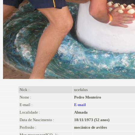
Nick :
ucefalus
Nome :
Pedro Monteiro
E-mail :
E-mail
Localidade :
Almada
Data de Nascimento :
18/11/1973 (52 anos)
Profissão :
mecânico de aviões
Msn messenger(ICQ...) :