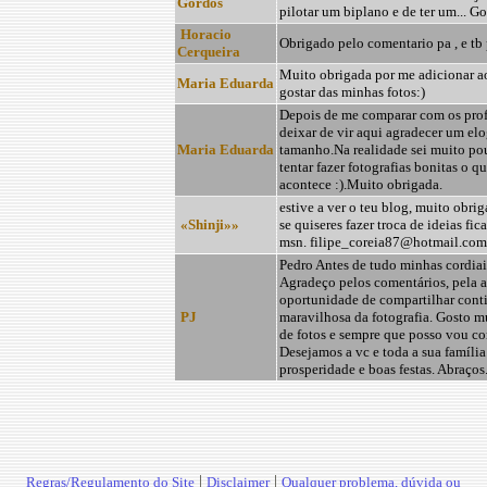
Gordos
pilotar um biplano e de ter um... G
Horacio
Obrigado pelo comentario pa , e tb 
Cerqueira
Muito obrigada por me adicionar ao
Maria Eduarda
gostar das minhas fotos:)
Depois de me comparar com os prof
deixar de vir aqui agradecer um elo
Maria Eduarda
tamanho.Na realidade sei muito po
tentar fazer fotografias bonitas o 
acontece :).Muito obrigada.
estive a ver o teu blog, muito obrig
«Shinji»»
se quiseres fazer troca de ideias fi
msn. filipe_coreia87@hotmail.com
Pedro Antes de tudo minhas cordiai
Agradeço pelos comentários, pela 
oportunidade de compartilhar conti
PJ
maravilhosa da fotografia. Gosto mu
de fotos e sempre que posso vou co
Desejamos a vc e toda a sua família
prosperidade e boas festas. Abraços
|
|
Regras/Regulamento do Site
Disclaimer
Qualquer problema, dúvida ou