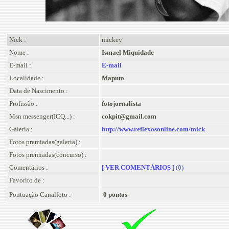
Nick :
mickey
Nome :
Ismael Miquidade
E-mail :
E-mail
Localidade :
Maputo
Data de Nascimento :
Profissão :
fotojornalista
Msn messenger(ICQ...) :
cokpit@gmail.com
Galeria :
http://www.reflexosonline.com/mick
Fotos premiadas(galeria) :
Fotos premiadas(concurso) :
Comentários :
[
VER COMENTÁRIOS
] (0)
Favorito de :
Pontuação Canalfoto :
0 pontos