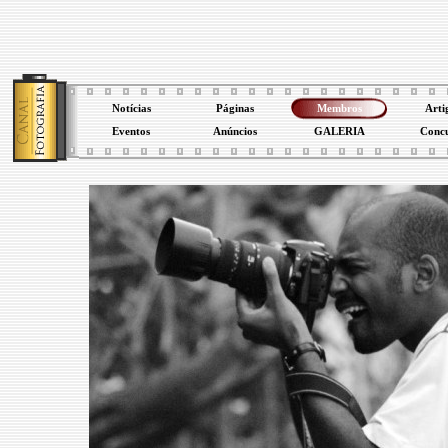
Notícias
Páginas
Membros
Arti
Eventos
Anúncios
GALERIA
Conc