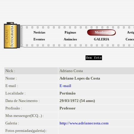
Notícias
Páginas
Membros
Arti
Eventos
Anúncios
GALERIA
Conc
Nick :
Adriano Costa
Nome :
Adriano Lopes da Costa
E-mail :
E-mail
Localidade :
Portimão
Data de Nascimento :
29/03/1972 (54 anos)
Profissão :
Professor
Msn messenger(ICQ...) :
Galeria :
http://www.adrianocosta.com
Fotos premiadas(galeria) :