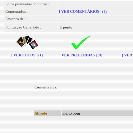
Fotos premiadas(concurso) :
Comentários :
[
VER COMENTÁRIOS
] (1)
Favorito de :
Pontuação Canalfoto :
1 ponto
[
VER FOTOS
] (1)
[
VER PREFERIDAS
] (0)
[
VER A
Comentários:
Alfredo
muito bom