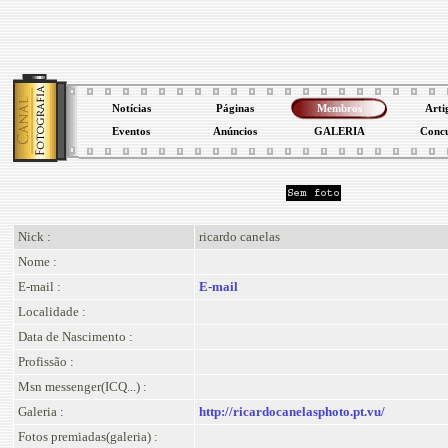
Notícias
Páginas
Membros
Arti
Eventos
Anúncios
GALERIA
Conc
Nick :
ricardo canelas
Nome :
E-mail :
E-mail
Localidade :
Data de Nascimento :
Profissão :
Msn messenger(ICQ...) :
Galeria :
http://ricardocanelasphoto.pt.vu/
Fotos premiadas(galeria) :