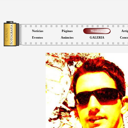
Notícias
Páginas
Membros
Arti
Eventos
Anúncios
GALERIA
Conc