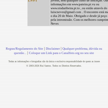
LN-PT
jovens, sem qualquer custo de inscrição. Ou
informações em www.pateira.pt.vu ou
www.oisdaribeira.pt.to , ou então através d
luiscneves@gmail.com .. O encontro está m
o dia 20 de Maio. Obrigado e desde já peço
pela intromissão. Com os melhores cumprim
Neves
|
|
Regras/Regulamento do Site
Disclaimer
Qualquer problema, dúvida ou
|
questão...
Coloque um Link para o Canalfoto.org no seu site
Todas as informações e fotografias são da única e exclusiva responsabilidade de quem as insere
© 2003-2026 Rui Santos. Todos os Direitos Reservados.