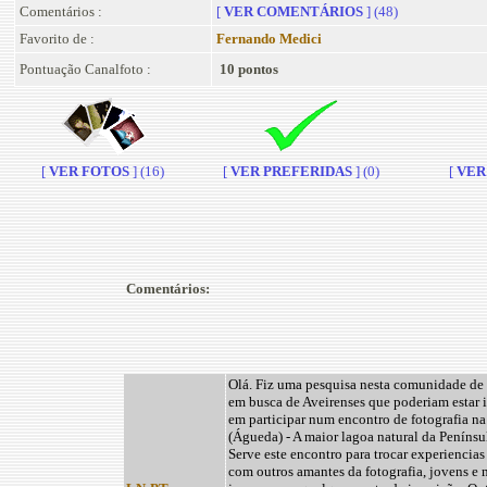
Comentários :
[
VER COMENTÁRIOS
] (48)
Favorito de :
Fernando Medici
Pontuação Canalfoto :
10 pontos
[
VER FOTOS
] (16)
[
VER PREFERIDAS
] (0)
[
VER 
Comentários:
Olá. Fiz uma pesquisa nesta comunidade de 
em busca de Aveirenses que poderiam estar 
em participar num encontro de fotografia na
(Águeda) - A maior lagoa natural da Penínsul
Serve este encontro para trocar experiencias 
com outros amantes da fotografia, jovens e