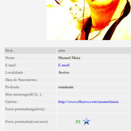
Nick :
mfm
Nome :
Manuel Maia
E-mail :
E-mail
Localidade :
Aveiro
Data de Nascimento :
Profissão :
estudante
Msn messenger(ICQ...) :
Galeria :
http://www.olhares.com/manuelmaia
Fotos premiadas(galeria) :
Fotos premiadas(concurso) :
[1]