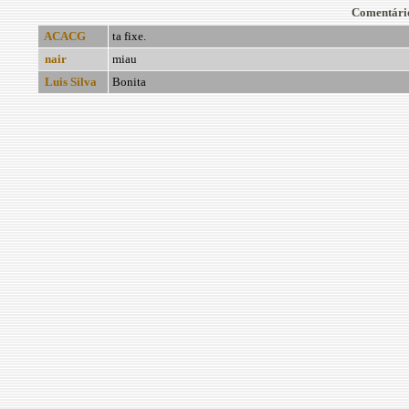
Comentári
ACACG
ta fixe.
nair
miau
Luis Silva
Bonita