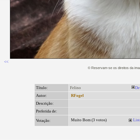
<<
© Reservam-se os direitos da im
Título:
Felino
De
Autor:
RFogel
Descrição:
Preferida de:
Muito Bom (3 votos)
List
Votação: