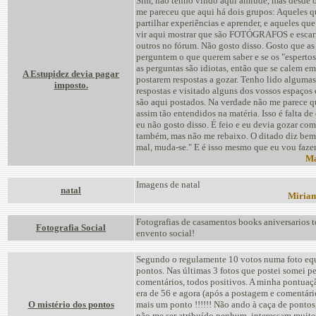
Sim, não tenho vindo aqui amiúde, mas desde o
me pareceu que aqui há dois grupos: Aqueles 
partilhar experiências e aprender, e aqueles qu
vir aqui mostrar que são FOTÓGRAFOS e escar
outros no fórum. Não gosto disso. Gosto que as
perguntem o que querem saber e se os "esperto
as perguntas são idiotas, então que se calem e
A Estupidez devia pagar
postarem respostas a gozar. Tenho lido algumas
imposto.
respostas e visitado alguns dos vossos espaços
são aqui postados. Na verdade não me parece q
assim tão entendidos na matéria. Isso é falta de
eu não gosto disso. É feio e eu devia gozar co
também, mas não me rebaixo. O ditado diz bem
mal, muda-se." E é isso mesmo que eu vou fazer
Ma
Imagens de natal
natal
Miriam
Fotografias de casamentos books aniversarios t
Fotografia Social
envento social!
Segundo o regulamente 10 votos numa foto eq
pontos. Nas últimas 3 fotos que postei somei 
comentários, todos positivos. A minha pontuaçã
era de 56 e agora (após a postagem e comentári
O mistério dos pontos
mais um ponto !!!!!! Não ando à caça de pontos
não me ser atribuído nenhum, interessam muito