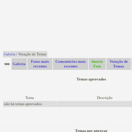
Galeria
/ Votação de Temas
Fotos mais
Comentários mais
Inserir
Votação de
Galeria
recentes
recentes
Foto
Temas
Temas aprovados
Tema
Descrição
não há temas aprovados
Temas por aprovar