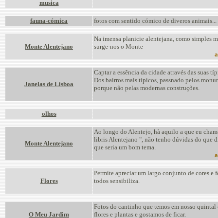
musica
fauna-cómica
fotos com sentido cómico de diveros animais...
Na imensa planicie alentejana, como simples 
Monte Alentejano
surge-nos o Monte
a
Captar a essência da cidade através das suas típ
Dos bairros mais típicos, passnado pelos monu
Janelas de Lisboa
porque não pelas modernas construções.
olhos
Ao longo do Alentejo, hà aquilo a que eu cham
libris Alentejano ", não tenho dúvidas do que 
Monte Alentejano
que seria um bom tema.
a
Permite apreciar um largo conjunto de cores e f
Flores
todos sensibiliza.
Fotos do cantinho que temos em nosso quintal 
O Meu Jardim
flores e plantas e gostamos de ficar.