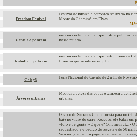
Festival de música electrónica realizado na Ba
Freedom Festival
Monte da Chaminé, em Elvas
Món
mostrar em forma de fotoprotesto a pobresa exi
Gente e a pobresa
nosso mundo.
mostrar em forma de fotoprotesto,formas de tra
trabalho e pobresa
Humano que assola nosso planeta
Feira Nacional do Cavalo de 2 a 11 de Novemb
Golegã
Mostrar a beleza das copas e também a denúnci
Árvores urbanas
urbanas.
O rapto de Sócrates Um motorista pára no trâns
bate no vidro do carro. Receoso, ele baixa um 
vidro e pergunta: - O que é? O homem diz: - O S
sequestrado e o pedido de resgate é de 50 milhõ
Se o resgate não for pago, o sequestrador ameaç