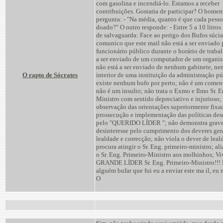
com gasolina e incendiá-lo. Estamos a receber
contribuições. Gostaria de participar? O homem
pergunta: - "Na média, quanto é que cada pess
doado?" O outro responde: - Entre 5 a 10 litros 
de salvaguarda: Face ao perigo dos Bufos súcia-
comunico que este mail não está a ser enviado 
funcionário público durante o horário de trabal
a ser enviado de um computador de um organi
não está a ser enviado de nenhum gabinete, n
O rapto de Sócrates
interior de uma instituição da administração pú
existe nenhum bufo por perto; não é um coment
não é um insulto; não trata o Exmo e Ilmo Sr. E
Ministro com sentido depreciativo e injurioso;
observação das orientações superiormente fixad
prossecução e implementação das políticas de
pelo "QUERIDO LÍDER "; não demonstra grav
desinteresse pelo cumprimento dos deveres ger
lealdade e correcção; não viola o dever de leal
procura atingir o Sr. Eng. primeiro-ministro; al
o Sr. Eng. Primeiro-Ministro aos molhinhos; Vi
GRANDE LÍDER Sr. Eng. Primeiro-Ministro!!! 
alguém bufar que fui eu a enviar este ma il, eu
O