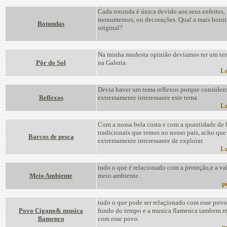
Cada rotunda é única devido aos seus enfeites,
monumentos, ou decorações. Qual a mais bonit
Rotundas
original?
Na minha modesta opinião deviamos ter um tem
Pôr do Sol
na Galeria.
Lu
Devia haver um tema reflexos porque consider
Reflexos
extremamente interessante este tema.
Lu
Com a nossa bela costa e com a quantidade de
tradicionais que temos no nosso país, acho que
Barcos de pesca
extremamente interessante de explorar.
Lu
tudo o que é relacionado com a proteçâo,e a va
Meio Ambiente
meio ambiente.
pe
tudo o que pode ser relaçionado com esse pov
Povo Cigano& musica
fundo do tempo e a musica flamenca tambem r
flamenco
com esse povo.
pe