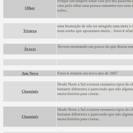
Porque um simples olhar vale por mil palavras e
cmo pelo olhar uma pessoa transmite-nos seus 
Olhar
todos...
uma frustração de não ter atingido uma meta e t
Tristeza
num sonho que apostamos muito... fotos k relat
Árvores mostrando um pouco do que dizem sem 
Ávores
Ano Novo
Fotos k relatem um novo ano de 2007
Desde Norte a Sul existem enumeros tipos de c
bastante diferentes e parecendo que não algum
Chaminés
muita história para contar...
Desde Norte a Sul existem enumeros tipos de c
bastante diferentes e parecendo que não algum
Chaminés
muita história para contar...