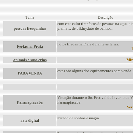
Tema
Descrição
com este calor tirar fotos de pessoas na agua,pi
pessoas fresquinhas
praina..., de bikiny,fato de banho...
Fotos tiradas na Praia durante as ferias.
Ferias na Praia
animais e suas crias
Mir
estes são alguns dos equipamentos para venda..
PARA VENDA
Vistação durante o 6o. Festival de Inverno da V
Paranapiacaba
Paranapiacaba.
Ser
mundo de sonhos e magia
arte digital