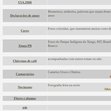
USA 2008
Momentos, símbolos, palavras que sejam demo
Declarações de amor
amor
Fotos coloridas, que transmitem muitas cores di
Cores
Fotos do Parque Indígena do Xingu, MT, Brasil.
Xingu PB
Branco.
acompanhadas com outros temas ou não.
Chávenas de café
Camelos Ursos e Otários
Camursários
g
Fotografia feita na noite.
Nocturnos
Albe
Flores e plantas
pds