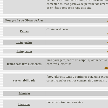
comentários, mas gostava de perceber de uma v
os critérios porque se rege este site.
Fotografia de Obras de Arte
g
Criaturas do mar
Peixes
g
Brinquedos
g
Fotograma
g
uma paisagem, partes do corpo, qualquer coisa.
temas com três elementos
com três elementos
an
fotografar este tema e partirmos para uma expo
sustentabilidade
colectiva pelos centros comerciais deste pais.......
Alentejo
Somente fotos com cascatas.
Cascatas