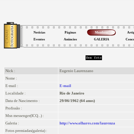
Notícias
Páginas
Membros
Arti
Eventos
Anúncios
GALERIA
Conc
Nick :
Eugenio Laurenzano
Nome :
E-mail :
E-mail
Localidade :
Rio de Janeiro
Data de Nascimento :
29/06/1962 (64 anos)
Profissão :
Msn messenger(ICQ...) :
Galeria :
http://www.olhares.com/laurenza
Fotos premiadas(galeria) :