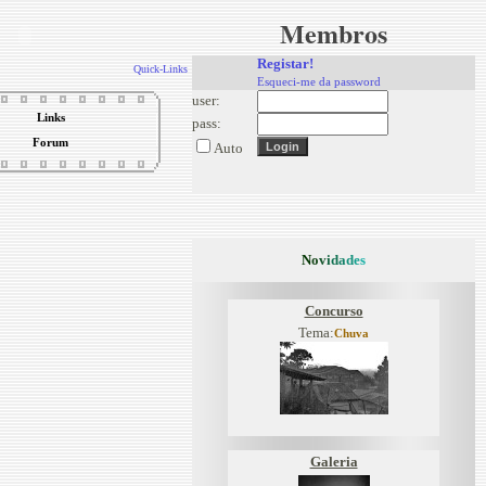
Membros
Registar!
Quick-Links
Esqueci-me da password
user:
Links
pass:
Forum
Auto
N
o
v
i
d
a
d
e
s
Concurso
Tema:
Chuva
Galeria