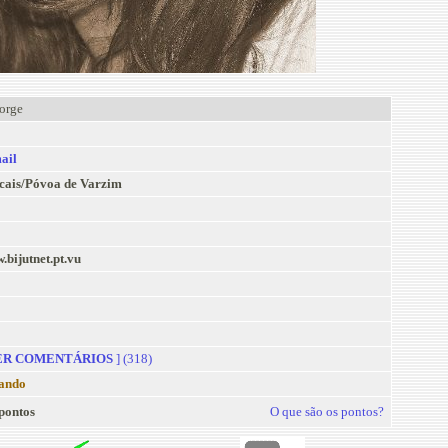
jorge
ail
cais/Póvoa de Varzim
.bijutnet.pt.vu
R COMENTÁRIOS
] (318)
ando
pontos
O que são os pontos?