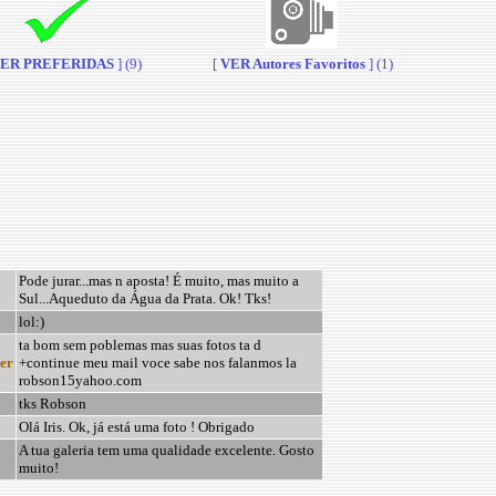
ER PREFERIDAS
] (9)
[
VER Autores Favoritos
] (1)
Pode jurar...mas n aposta! É muito, mas muito a
Sul...Aqueduto da Água da Prata. Ok! Tks!
lol:)
ta bom sem poblemas mas suas fotos ta d
er
+continue meu mail voce sabe nos falanmos la
robson15yahoo.com
tks Robson
Olá Iris. Ok, já está uma foto ! Obrigado
A tua galeria tem uma qualidade excelente. Gosto
muito!