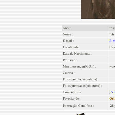
Nick :
iris
Nome :
Iris
E-mail :
E-m
Localidade :
Cas
Data de Nascimento :
Profissão :
Msn messenger(ICQ...) :
www
Galeria :
Fotos premiadas(galeria) :
Fotos premiadas(concurso) :
Comentários :
[
VE
Favorito de :
Orl
Pontuação Canalfoto :
28 