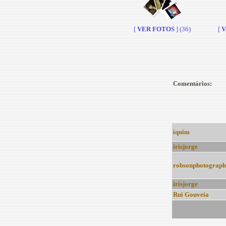
[
VER FOTOS
] (36)
[
V
Comentários:
iquim
irisjorge
robsonphotograph
irisjorge
Rui Gouveia