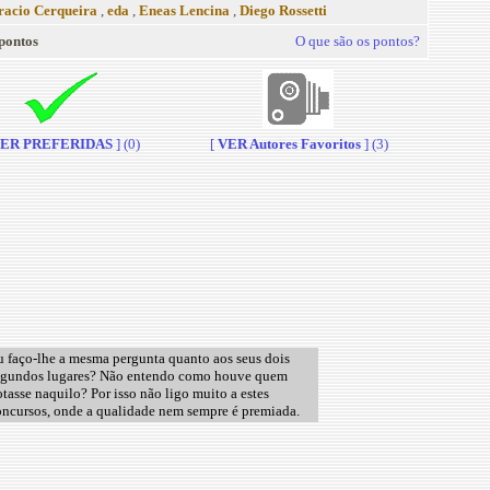
acio Cerqueira
,
eda
,
Eneas Lencina
,
Diego Rossetti
pontos
O que são os pontos?
ER PREFERIDAS
] (0)
[
VER Autores Favoritos
] (3)
 faço-lhe a mesma pergunta quanto aos seus dois
egundos lugares? Não entendo como houve quem
tasse naquilo? Por isso não ligo muito a estes
ncursos, onde a qualidade nem sempre é premiada.