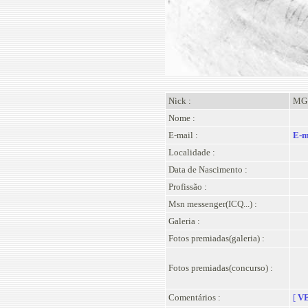
Nick :
MG
Nome :
E-mail :
E-m
Localidade :
Data de Nascimento :
Profissão :
Msn messenger(ICQ...) :
Galeria :
Fotos premiadas(galeria) :
Fotos premiadas(concurso) :
Comentários :
[
VE