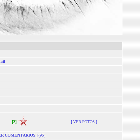
ail
[2]
[ VER FOTOS ]
R COMENTÁRIOS
] (95)