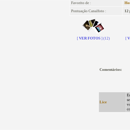
Favorito de :
Hor
Pontuação Canalfoto :
12 
[
VER FOTOS
] (12)
[
V
Comentários:
Eu
s
Lice
vo
co