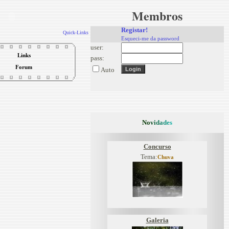
Membros
Registar!
Quick-Links
Esqueci-me da password
user:
Links
pass:
Forum
Auto
N
o
v
i
d
a
d
e
s
Concurso
Tema:
Chuva
Galeria