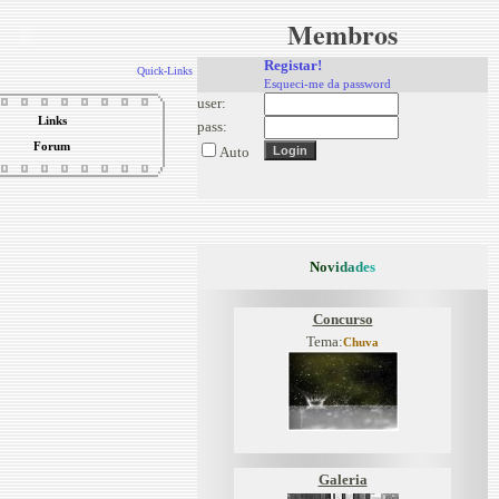
Membros
Registar!
Quick-Links
Esqueci-me da password
user:
Links
pass:
Forum
Auto
N
o
v
i
d
a
d
e
s
Concurso
Tema:
Chuva
Galeria