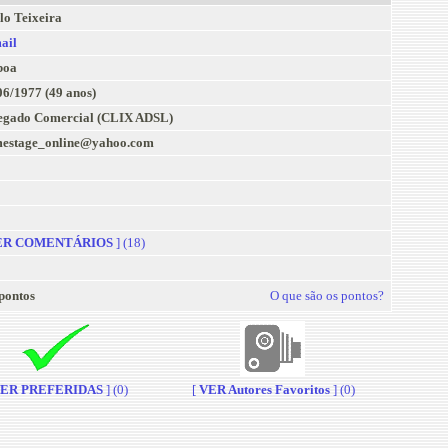
lo Teixeira
ail
boa
06/1977 (49 anos)
egado Comercial (CLIX ADSL)
estage_online@yahoo.com
R COMENTÁRIOS
] (18)
pontos
O que são os pontos?
ER PREFERIDAS
] (0)
[
VER Autores Favoritos
] (0)