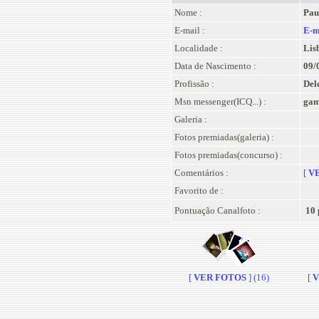
Nome :
Pau
E-mail :
E-m
Localidade :
Lis
Data de Nascimento :
09/
Profissão :
Del
Msn messenger(ICQ...) :
gam
Galeria :
Fotos premiadas(galeria) :
Fotos premiadas(concurso) :
Comentários :
[
VE
Favorito de :
Pontuação Canalfoto :
10 
[
VER FOTOS
] (16)
[
V