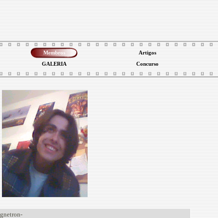
Membros
Artigos
GALERIA
Concurso
gnetron-