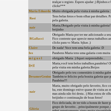
realçar o registo. Espero ajudar ;) Bjinhos e
clicks***
Maria Eduarda
Muito obrigada pela visita á minha galeria :
Tens belas fotos e bom olhar par detalhes. 
Rosí
pela galeria.
Maria,Obrigado pela visita à minha galeria!:
nair
beijinho
Obrigado Maria por ter me adicionado a seus
RGallacci
Fico contente que aprecie meus trabalhos a
clicks para vc Maria. bjkas ;)
Claire
De nada! Voce tem uma bela galeria :D
fox
Parabens Maria tens uma galaria com muita 
m i g u e l
obrigado Maria :) fiquei surpreendido...
Maria,você tem belos trabalhos,parabéns! 
[(o)]
pela visita em minha galeria.Beijos
Obrigado pelo teu comentário à minha galer
DreamerGenius
Também te felicito pela bonita galeria que p
Parabéns!!!
Maria, muito obrigado pelo favorito, fico co
ha, este domingo estive quase de visita ao m
nair
mas ainda não foi desta..:) Mas estou de olh
beijinho e continuação de boas fotos!
Fico deliciada, de ter tido a honra de fazer p
grupo de favorito....principalmente porque,
Glória
referi anteriormente, sinto muita sincerida