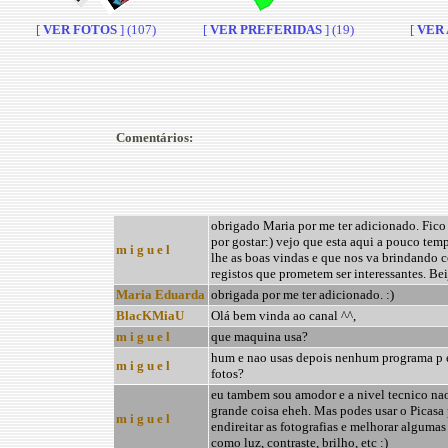
[
VER FOTOS
] (107)
[
VER PREFERIDAS
] (19)
[
VER A
Comentários:
obrigado Maria por me ter adicionado. Fico
por gostar:) vejo que esta aqui a pouco temp
m i g u e l
lhe as boas vindas e que nos va brindando 
registos que prometem ser interessantes. Bei
Maria Eduarda
obrigada por me ter adicionado. :)
BlacKMiaU
Olá bem vinda ao canal ^^,
m i g u e l
que maquina usa?
hum e nao usas depois nenhum programa p e
m i g u e l
fotos?
eu tambem sou amodor e a nivel tecnico na
grande coisa eheh. Mas podes usar o Picasa 
m i g u e l
endireitar as fotografias e melhorar algumas
como luz, contraste, brilho, etc :)