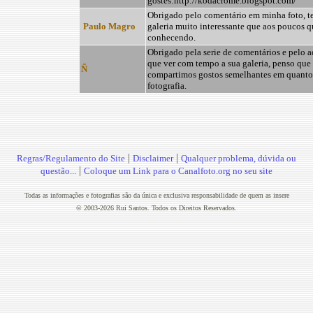
gostes:http://kodacrome.blogspot.com/
Obrigado pelo comentário em minha foto, t
Paulo Magro
galeria muito interessante que aos poucos q
conhecendo.
Obrigado pela serie de comentários e pelo 
que ver com tempo a sua galeria, penso que
Ñ
compartimos gostos semelhantes em quanto
fotografia.
|
|
Regras/Regulamento do Site
Disclaimer
Qualquer problema, dúvida ou
|
questão...
Coloque um Link para o Canalfoto.org no seu site
Todas as informações e fotografias são da única e exclusiva responsabilidade de quem as insere
© 2003-2026 Rui Santos. Todos os Direitos Reservados.