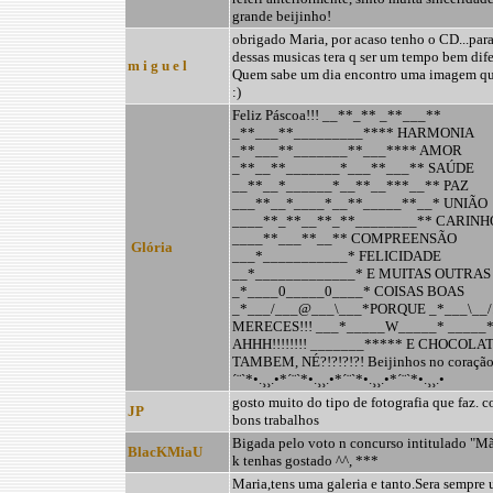
grande beijinho!
obrigado Maria, por acaso tenho o CD...par
dessas musicas tera q ser um tempo bem dife
m i g u e l
Quem sabe um dia encontro uma imagem que
:)
Feliz Páscoa!!! __**_** _**___**
_**___**_________**** HARMONIA
_**___**_______**___**** AMOR
_**__**_______*___**___** SAÚDE
__**__*______*__**__***__** PAZ
___**__*____*__**_____**__* UNIÃO
____**_**__**_**________** CARINH
____**___**__** COMPREENSÃO
Glória
___*___________* FELICIDADE
__*_____________* E MUITAS OUTRAS
_*____0_____0____* COISAS BOAS
_*___/___@___\___*PORQUE _*___\__/..
MERECES!!! ___*_____W_____* _____
AHHH!!!!!!!! _______***** E CHOCOLA
TAMBEM, NÉ?!?!?!?! Beijinhos no coração!
´¨`*•.¸¸.•*´¨`*•.¸¸.•*´¨`*•.¸¸.•*´¨`*•.¸¸.•
gosto muito do tipo de fotografia que faz. c
JP
bons trabalhos
Bigada pelo voto n concurso intitulado "Mã
BlacKMiaU
k tenhas gostado ^^, ***
Maria,tens uma galeria e tanto.Sera sempre