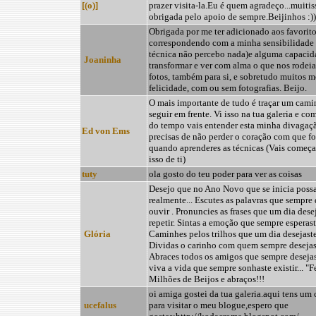
[(o)]
prazer visita-la.Eu é quem agradeço...muiti
obrigada pelo apoio de sempre.Beijinhos :))
Obrigada por me ter adicionado aos favorito
correspondendo com a minha sensibilidade 
técnica não percebo nada)e alguma capacid
Joaninha
transformar e ver com alma o que nos rodeia
fotos, também para si, e sobretudo muitos 
felicidade, com ou sem fotografias. Beijo.
O mais importante de tudo é traçar um cami
seguir em frente. Vi isso na tua galeria e co
do tempo vais entender esta minha divagaç
Ed von Ems
precisas de não perder o coração com que fo
quando aprenderes as técnicas (Vais começar
isso de ti)
tuty
ola gosto do teu poder para ver as coisas
Desejo que no Ano Novo que se inicia poss
realmente... Escutes as palavras que sempre 
ouvir . Pronuncies as frases que um dia dese
repetir. Sintas a emoção que sempre esperaste
Glória
Caminhes pelos trilhos que um dia desejaste
Dividas o carinho com quem sempre desejaste
Abraces todos os amigos que sempre desejast
viva a vida que sempre sonhaste existir... "
Milhões de Beijos e abraços!!!
oi amiga gostei da tua galeria.aqui tens um
ucefalus
para visitar o meu blogue,espero que