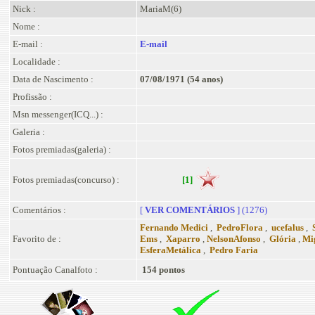
Nick :
MariaM(6)
Nome :
E-mail :
E-mail
Localidade :
Data de Nascimento :
07/08/1971 (54 anos)
Profissão :
Msn messenger(ICQ...) :
Galeria :
Fotos premiadas(galeria) :
Fotos premiadas(concurso) :
[1]
Comentários :
[
VER COMENTÁRIOS
] (1276)
Fernando Medici
,
PedroFlora
,
ucefalus
,
S
Favorito de :
Ems
,
Xaparro
,
NelsonAfonso
,
Glória
,
Mig
EsferaMetálica
,
Pedro Faria
Pontuação Canalfoto :
154 pontos