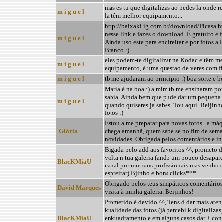
mas es tu que digitalizas ao pedes la onde r
m i g u e l
la têm melhor equipamento...
http://baixaki.ig.com.br/download/Picasa.h
nesse link e fazes o download. É gratuito e f
m i g u e l
Ainda uso este para endireitar e por fotos a 
Branco :)
eles podem-te digitalizar na Kodac e têm m
m i g u e l
equipamento, é uma questao de veres com fi
m i g u e l
tb me ajudaram ao principio :) boa sorte e bo
Maria é na boa :) a mim tb me ensinaram po
sabia. Ainda bem que pude dar um pequena 
m i g u e l
quando quiseres ja sabes. Tou aqui. Beijinh
fotos :)
Estou a me preparar para novas fotos...a má
Glória
chega amanhã, quem sabe se no fim de sema
novidades. Obrigada pelos comentários e in
Bigada pelo add aos favoritos ^^, prometo 
volta n tua galeria (ando um pouco desapar
BlacKMiaU
canal por motivos profissionais mas venho
espreitar) Bjinho e bons clicks***
Obrigado pelos teus simpáticos comentários
David Marques
visita à minha galeria. Beijinhos!
Prometido é devido ^^, Tens d dar mais aten
kualidade das fotos (já percebi k digitalizas
BlacKMiaU
enkuadramento e em alguns casos dar + cont