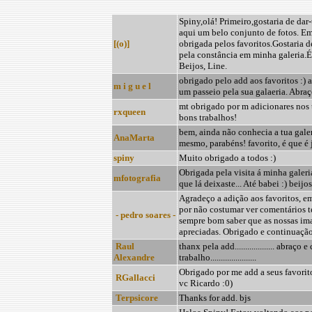
Spiny,olá! Primeiro,gostaria de dar-
aqui um belo conjunto de fotos. E
[(o)]
obrigada pelos favoritos.Gostaria d
pela constância em minha galeria.
Beijos, Line.
obrigado pelo add aos favoritos :) 
m i g u e l
um passeio pela sua galaeria. Abraç
mt obrigado por m adicionares nos 
rxqueen
bons trabalhos!
bem, ainda não conhecia a tua galer
AnaMarta
mesmo, parabéns! favorito, é que é já
spiny
Muito obrigado a todos :)
Obrigada pela visita á minha galeri
mfotografia
que lá deixaste... Até babei :) beijos
Agradeço a adição aos favoritos, 
por não costumar ver comentários t
- pedro soares -
sempre bom saber que as nossas im
apreciadas. Obrigado e continuação 
Raul
thanx pela add................... abra
Alexandre
trabalho......................
Obrigado por me add a seus favorito
RGallacci
vc Ricardo :0)
Terpsicore
Thanks for add. bjs