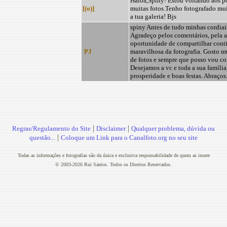
Haloa,Spiny! Estou voltando aos 
[(o)]
muitas fotos.Tenho fotografado mu
a tua galeria! Bjs
spiny Antes de tudo minhas cordiai
Agradeço pelos comentários, pela 
oportunidade de compartilhar conti
PJ
maravilhosa da fotografia. Gosto mu
de fotos e sempre que posso vou co
Desejamos a vc e toda a sua família
prosperidade e boas festas. Abraços
|
|
Regras/Regulamento do Site
Disclaimer
Qualquer problema, dúvida ou
|
questão...
Coloque um Link para o Canalfoto.org no seu site
Todas as informações e fotografias são da única e exclusiva responsabilidade de quem as insere
© 2003-2026 Rui Santos. Todos os Direitos Reservados.