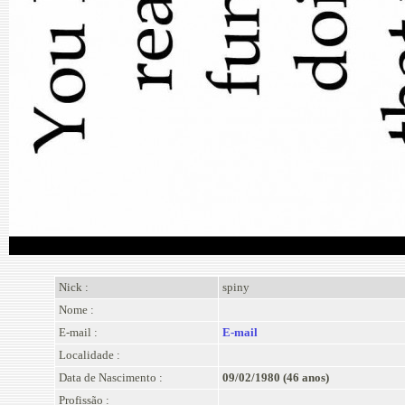
Nick :
spiny
Nome :
E-mail :
E-mail
Localidade :
Data de Nascimento :
09/02/1980 (46 anos)
Profissão :