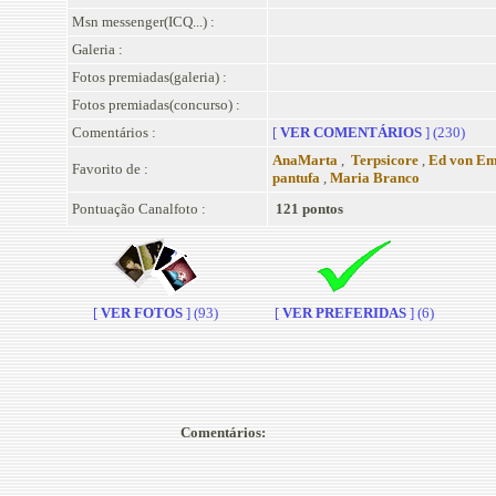
Msn messenger(ICQ...) :
Galeria :
Fotos premiadas(galeria) :
Fotos premiadas(concurso) :
Comentários :
[
VER COMENTÁRIOS
] (230)
AnaMarta
,
Terpsicore
,
Ed von E
Favorito de :
pantufa
,
Maria Branco
Pontuação Canalfoto :
121 pontos
[
VER FOTOS
] (93)
[
VER PREFERIDAS
] (6)
Comentários: