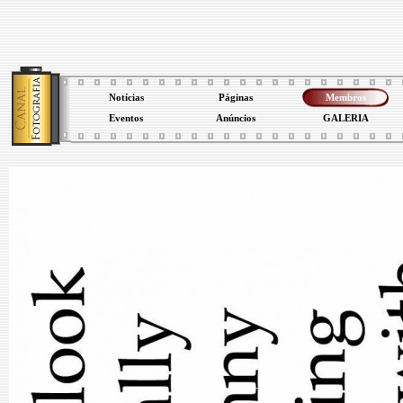
Notícias
Páginas
Membros
Eventos
Anúncios
GALERIA