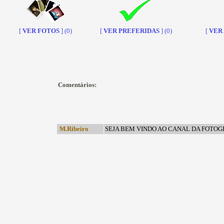
[
VER FOTOS
] (0)
[
VER PREFERIDAS
] (0)
[
VER A
Comentários:
M.Ribeiro
SEJA BEM VINDO AO CANAL DA FOTOGR