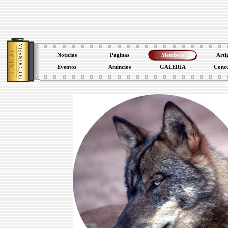
Notícias
Páginas
Membros
Arti
Eventos
Anúncios
GALERIA
Conc