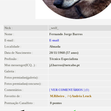
Nick :
_wolf_
Nome :
Fernando Jorge Barros
E-mail :
E-mail
Localidade :
Almada
Data de Nascimento :
20/11/1968 (57 anos)
Profissão :
Técnico Especialista
Msn messenger(ICQ...) :
j.f.barros@netcabo.pt
Galeria :
Fotos premiadas(galeria) :
Fotos premiadas(concurso) :
Comentários :
[
VER COMENTÁRIOS
] (0)
Favorito de :
M.Ribeiro
,
/=) Andréa Leuck
Pontuação Canalfoto :
0 pontos