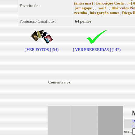
(antes msr)
,
Conceição Costa
,
/=) 
Favorito de :
jomagope
, ,
_wolf_
,
Dhárcules Pi
zezinha
,
luis garção nunes
,
Diego R
Pontuação Canalfoto :
64 pontos
[
VER FOTOS
] (54)
[
VER PREFERIDAS
] (147)
Comentários:
R
E
user: