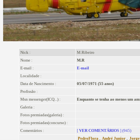
Nick :
M.Ribeiro
Nome :
M.R
E-mail :
E-mail
Localidade :
Data de Nascimento :
05/07/1971 (55 anos)
Profissão :
Msn messenger(ICQ...) :
Enquanto se tenha ao menos um amig
Galeria :
Fotos premiadas(galeria) :
Fotos premiadas(concurso) :
Comentários :
[
VER COMENTÁRIOS
] (945)
PedroFlora
,
André Junior
,
Jorge