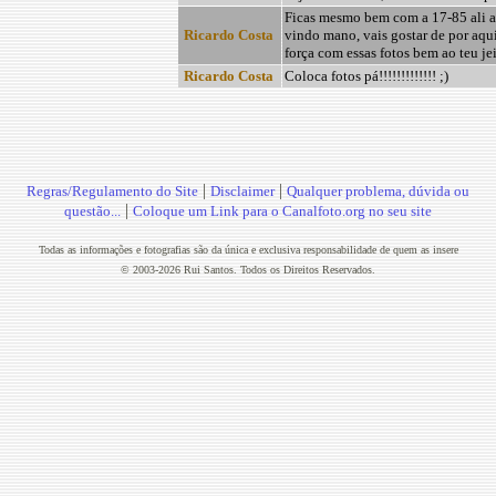
Ficas mesmo bem com a 17-85 ali 
Ricardo Costa
vindo mano, vais gostar de por aqui
força com essas fotos bem ao teu jei
Ricardo Costa
Coloca fotos pá!!!!!!!!!!!!! ;)
|
|
Regras/Regulamento do Site
Disclaimer
Qualquer problema, dúvida ou
|
questão...
Coloque um Link para o Canalfoto.org no seu site
Todas as informações e fotografias são da única e exclusiva responsabilidade de quem as insere
© 2003-2026 Rui Santos. Todos os Direitos Reservados.