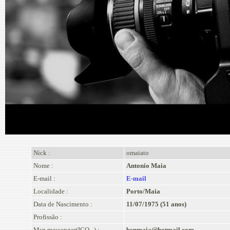
Nick :
omaiato
Nome :
Antonio Maia
E-mail :
E-mail
Localidade :
Porto/Maia
Data de Nascimento :
11/07/1975 (51 anos)
Profissão :
Msn messenger(ICQ...) :
bcnmaia@hotmail.com