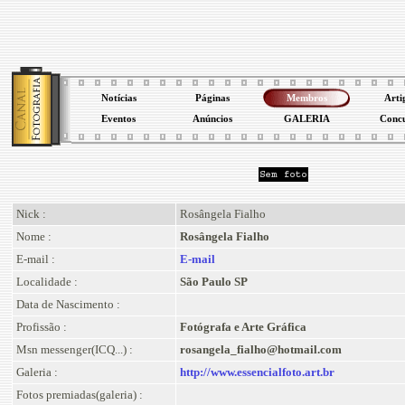
Notícias
Páginas
Membros
Arti
Eventos
Anúncios
GALERIA
Conc
Nick :
Rosângela Fialho
Nome :
Rosângela Fialho
E-mail :
E-mail
Localidade :
São Paulo SP
Data de Nascimento :
Profissão :
Fotógrafa e Arte Gráfica
Msn messenger(ICQ...) :
rosangela_fialho@hotmail.com
Galeria :
http://www.essencialfoto.art.br
Fotos premiadas(galeria) :