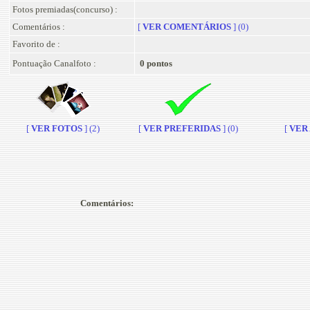
Fotos premiadas(concurso) :
Comentários :
[
VER COMENTÁRIOS
] (0)
Favorito de :
Pontuação Canalfoto :
0 pontos
[
VER FOTOS
] (2)
[
VER PREFERIDAS
] (0)
[
VER A
Comentários: