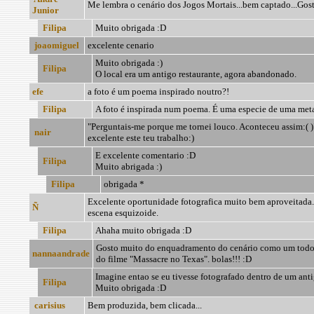
Me lembra o cenário dos Jogos Mortais...bem captado...Goste
Junior
Filipa
Muito obrigada :D
joaomiguel
excelente cenario
Muito obrigada :)
Filipa
O local era um antigo restaurante, agora abandonado.
efe
a foto é um poema inspirado noutro?!
Filipa
A foto é inspirada num poema. É uma especie de uma meta
"Perguntais-me porque me tornei louco. Aconteceu assim:( )
nair
excelente este teu trabalho:)
E excelente comentario :D
Filipa
Muito abrigada :)
Filipa
obrigada *
Excelente oportunidade fotografica muito bem aproveitada. 
Ñ
escena esquizoide.
Filipa
Ahaha muito obrigada :D
Gosto muito do enquadramento do cenário como um todo, .
nannaandrade
do filme "Massacre no Texas". bolas!!! :D
Imagine entao se eu tivesse fotografado dentro de um anti
Filipa
Muito obrigada :D
carisius
Bem produzida, bem clicada...