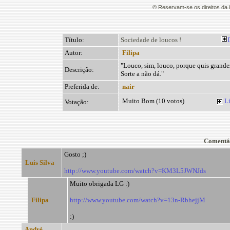
© Reservam-se os direitos da
Título:
Sociedade de loucos !
Autor:
Filipa
"Louco, sim, louco, porque quis grande
Descrição:
Sorte a não dá."
Preferida de:
nair
Muito Bom (10 votos)
Li
Votação:
Comentá
Gosto ;)
Luis Silva
http://www.youtube.com/watch?v=KM3L5JWNJds
Muito obrigada LG :)
Filipa
http://www.youtube.com/watch?v=13n-RbhejjM
:)
André