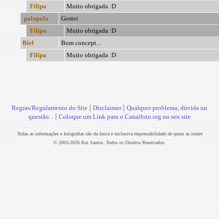
Filipa
Muito obrigada :D
palapala
Gostei
Filipa
Muito obrigada :D
Biel
Bom concept...
Filipa
Muito obrigada :D
|
|
Regras/Regulamento do Site
Disclaimer
Qualquer problema, dúvida ou
|
questão...
Coloque um Link para o Canalfoto.org no seu site
Todas as informações e fotografias são da única e exclusiva responsabilidade de quem as insere
© 2003-2026 Rui Santos. Todos os Direitos Reservados.