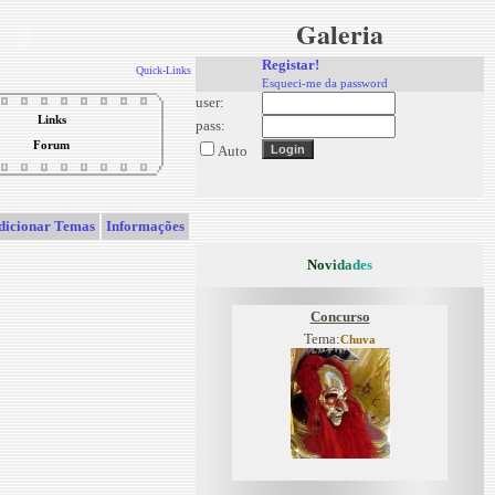
Galeria
Registar!
Quick-Links
Esqueci-me da password
user:
Links
pass:
Forum
Auto
dicionar Temas
Informações
N
o
v
i
d
a
d
e
s
Concurso
Tema:
Chuva