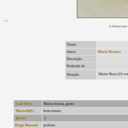
<<
© Reservam-s
Título:
Autor:
Maria Branco
Descrição:
Preferida de:
Muito Bom (10 vot
Votação:
Luis Silva
Muito bonita, gosto
MariaM(6)
bom retrato
jfreire
:)
Diego Rossetti
perfeita