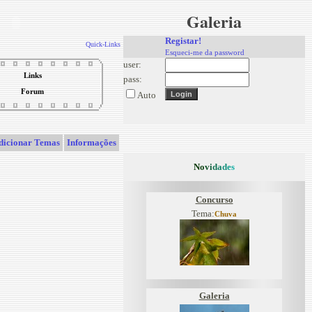
Galeria
Registar!
Quick-Links
Esqueci-me da password
user:
Links
pass:
Forum
Auto
dicionar Temas
Informações
N
o
v
i
d
a
d
e
s
Concurso
Tema:
Chuva
Galeria