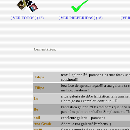
[
VER FOTOS
] (12)
[
VER PREFERIDAS
] (18)
[
VER 
Comentários:
tenx 1 galeria 5*. parabens. as tuas fotox sa
Filipa
continua!!!
boa foto de apresentaçao!!! a tua galeria ta 
Filipa
melhor, parabens !!!
a tua galeria do dA é fantástica. tens uma se
Lu
e bom gosto exemplar! continua! :D
Fantástica galeria!!!Das melhores que já vi
Bé
parabéns pelo teu trabalho.Simplesmente "fav
onil
excelente galeria... parabéns
Ana Grade
Adorei a tua galeria! Parabens :)
maf8
Como o mundo é pequeno e a internet tam