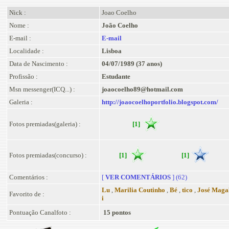
Nick :
Joao Coelho
Nome :
João Coelho
E-mail :
E-mail
Localidade :
Lisboa
Data de Nascimento :
04/07/1989 (37 anos)
Profissão :
Estudante
Msn messenger(ICQ...) :
joaocoelho89@hotmail.com
Galeria :
http://joaocoelhoportfolio.blogspot.com/
Fotos premiadas(galeria) :
[1]
Fotos premiadas(concurso) :
[1]
[1]
Comentários :
[
VER COMENTÁRIOS
] (62)
Lu
,
Marilia Coutinho
,
Bé
,
tico
,
José Maga
Favorito de :
i
Pontuação Canalfoto :
15 pontos