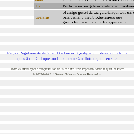
L i
Perdi-me na tua galeria..é adorável..Parabén
oi amigo gostei da tua galeria.aqui tens um
ucefalus
para visitar o meu blogue,espero que
gostes:http://kodacrome.blogspot.com/
|
|
Regras/Regulamento do Site
Disclaimer
Qualquer problema, dúvida ou
|
questão...
Coloque um Link para o Canalfoto.org no seu site
Todas as informações e fotografias são da única e exclusiva responsabilidade de quem as insere
© 2003-2026 Rui Santos. Todos os Direitos Reservados.