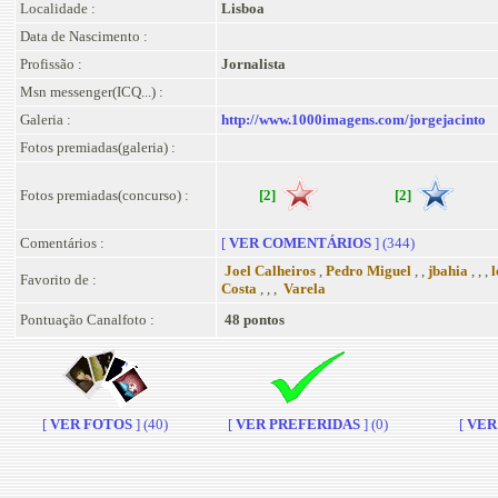
Localidade :
Lisboa
Data de Nascimento :
Profissão :
Jornalista
Msn messenger(ICQ...) :
Galeria :
http://www.1000imagens.com/jorgejacinto
Fotos premiadas(galeria) :
Fotos premiadas(concurso) :
[2]
[2]
Comentários :
[
VER COMENTÁRIOS
] (344)
Joel Calheiros
,
Pedro Miguel
, ,
jbahia
, , ,
l
Favorito de :
Costa
, , ,
Varela
Pontuação Canalfoto :
48 pontos
[
VER FOTOS
] (40)
[
VER PREFERIDAS
] (0)
[
VER 