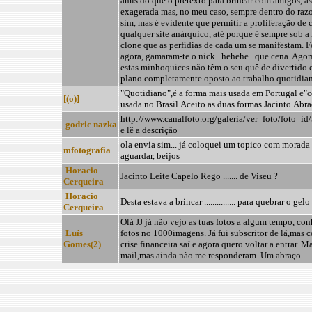
amis do que o pretexto para brincar com amigos, à
exagerada mas, no meu caso, sempre dentro do razo
sim, mas é evidente que permitir a proliferação de 
qualquer site anárquico, até porque é sempre sob a
clone que as perfídias de cada um se manifestam. Fo
agora, gamaram-te o nick...hehehe...que cena. Agor
estas minhoquices não têm o seu quê de divertido 
plano completamente oposto ao trabalho quotidian
"Quotidiano",é a forma mais usada em Portugal e"c
[(o)]
usada no Brasil.Aceito as duas formas Jacinto.Abr
http://www.canalfoto.org/galeria/ver_foto/foto_id
godric nazka
e lê a descrição
ola envia sim... já coloquei um topico com morada 
mfotografia
aguardar, beijos
Horacio
Jacinto Leite Capelo Rego ....... de Viseu ?
Cerqueira
Horacio
Desta estava a brincar ............... para quebrar o gelo 
Cerqueira
Olá JJ já não vejo as tuas fotos a algum tempo, con
Luís
fotos no 1000imagens. Já fui subscritor de lá,mas 
Gomes(2)
crise financeira saí e agora quero voltar a entrar. 
mail,mas ainda não me responderam. Um abraço.