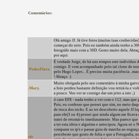
Comentários:
Olá amigo JJ. Já tive fotos (muitas tuas conhecidas
começar do zero. Pois eu também ainda tenho a 3
fotográfo mais com a 30D. Gosto muito dela. Abraç
por aqui.
É verdade Jorge, de há uns tempos este indivíduo 
comigo. E vem acompanhado pelo tal clone de no
PedroFlora
pelo Hugo Lopes... É preciso muita paciência...mas
! Abraço :)
Muito obrigada pelo seu comentário à minha gaivo
.Mary.
a foto perdeu bastante definição vou retirá-la e vol
a pouco. Vou ver se consigo dar um jeito a isto ;)
ó caro EFE - nada tenho a ver com o 112, mas que gr
Pois, eu confesso que pensei que sim, no meio daq
de troca dos nicks. E ao ter descoberto aquele JJ 
para efe(3 ou 4) pensei que ainda algum me ficava 
tratei de retomá-lo imediatamente. Mas parece que 
a ter esta ideia e alguéms e antecipou. Agora só o 
comparar os ip's e passar guia de marcha ao engraç
percebeste que gosto de folia e que a Fotografia, no
efe