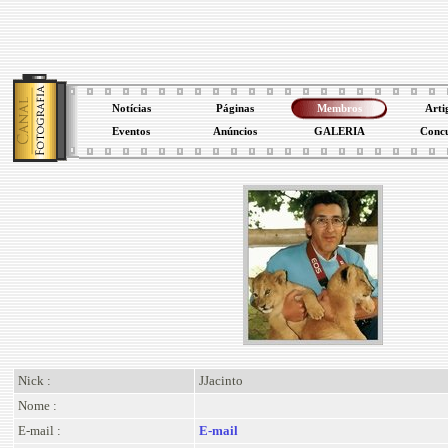
Notícias
Páginas
Membros
Arti
Eventos
Anúncios
GALERIA
Conc
Nick :
JJacinto
Nome :
E-mail :
E-mail