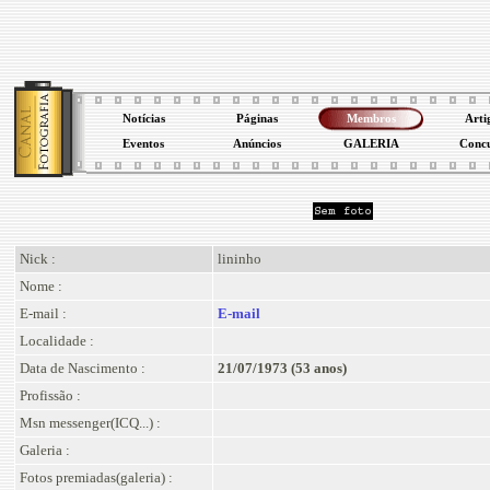
Notícias
Páginas
Membros
Arti
Eventos
Anúncios
GALERIA
Conc
Nick :
lininho
Nome :
E-mail :
E-mail
Localidade :
Data de Nascimento :
21/07/1973 (53 anos)
Profissão :
Msn messenger(ICQ...) :
Galeria :
Fotos premiadas(galeria) :