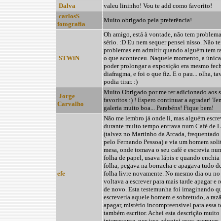
Dalva
valeu lininho! Vou te add como favorito!
carlosS
Muito obrigado pela preferência!
fotografia
Oh amigo, está à vontade, não tem problem
sério. :D Eu nem sequer pensei nisso. Não t
problemas em admitir quando alguém tem ra
STWiN
o que aconteceu. Naquele momento, a única
poder prolongar a exposição era mesmo fech
diafragma, e foi o que fiz. E o pau... olha, ta
podia tirar. :)
Muito Obrigado por me ter adicionado aos s
Jorge
favoritos :) ! Espero continuar a agradar! T
Carvalho
galeria muito boa... Parabéns! Fique bem!
Não me lembro já onde li, mas alguém escr
durante muito tempo entrava num Café de L
(talvez no Martinho da Arcada, frequentad
pelo Fernando Pessoa) e via um homem solit
mesa, onde tomava o seu café e escrevia n
folha de papel, usava lápis e quando enchia
folha, pegava na borracha e apagava tudo d
efe
folha livre novamente. No mesmo dia ou no
voltava a escrever para mais tarde apagar e r
de novo. Esta testemunha foi imaginando qu
escreveria aquele homem e sobretudo, a razã
apagar, mistério incompreensível para essa 
também escritor. Achei esta descrição muito 
interessante, por isso adoptei esse: escrever,