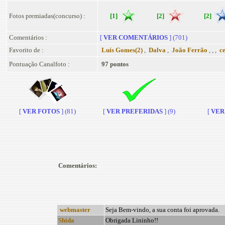
Fotos premiadas(concurso) :
[1]
[2]
[2]
Comentários :
[
VER COMENTÁRIOS
] (701)
Favorito de :
Luís Gomes(2)
,
Dalva
,
João Ferrão
, , ,
ce
Pontuação Canalfoto :
97 pontos
[
VER FOTOS
] (81)
[
VER PREFERIDAS
] (9)
[
VER 
Comentários:
webmaster
Seja Bem-vindo, a sua conta foi aprovada.
Shida
Obrigada Lininho!!