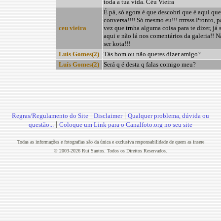
toda a tua vida. Céu Vieira
É pá, só agora é que descobri que é aqui que
conversa!!!! Só mesmo eu!!! rrrrsss Pronto, p
ceu vieira
vez que trnha alguma coisa para te dizer, já 
aqui e não lá nos comentários da galeria!! 
ser kota!!!
Luís Gomes(2)
Tás bom ou não queres dizer amigo?
Luís Gomes(2)
Será q é desta q falas comigo meu?
|
|
Regras/Regulamento do Site
Disclaimer
Qualquer problema, dúvida ou
|
questão...
Coloque um Link para o Canalfoto.org no seu site
Todas as informações e fotografias são da única e exclusiva responsabilidade de quem as insere
© 2003-2026 Rui Santos. Todos os Direitos Reservados.