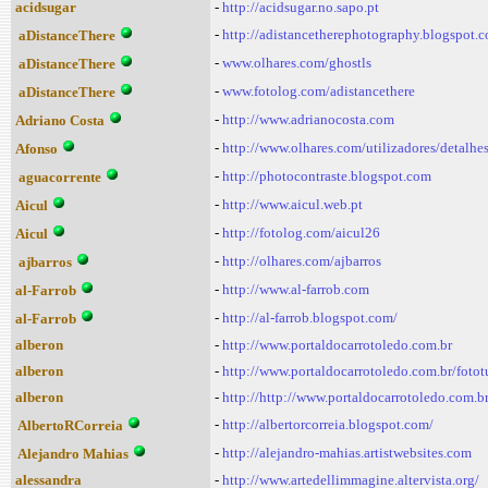
acidsugar
-
http://acidsugar.no.sapo.pt
-
http://adistancetherephotography.blogspot.
aDistanceThere
-
www.olhares.com/ghostls
aDistanceThere
-
www.fotolog.com/adistancethere
aDistanceThere
-
http://www.adrianocosta.com
Adriano Costa
-
http://www.olhares.com/utilizadores/detalh
Afonso
-
http://photocontraste.blogspot.com
aguacorrente
-
http://www.aicul.web.pt
Aicul
-
http://fotolog.com/aicul26
Aicul
-
http://olhares.com/ajbarros
ajbarros
-
http://www.al-farrob.com
al-Farrob
-
http://al-farrob.blogspot.com/
al-Farrob
alberon
-
http://www.portaldocarrotoledo.com.br
alberon
-
http://www.portaldocarrotoledo.com.br/foto
alberon
-
http://http://www.portaldocarrotoledo.com.b
-
http://albertorcorreia.blogspot.com/
AlbertoRCorreia
-
http://alejandro-mahias.artistwebsites.com
Alejandro Mahias
alessandra
-
http://www.artedellimmagine.altervista.org/