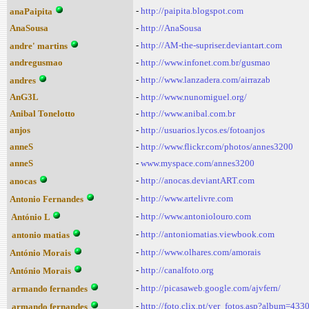
-
http://paipita.blogspot.com
anaPaipita
AnaSousa
-
http://AnaSousa
-
http://AM-the-supriser.deviantart.com
andre' martins
andregusmao
-
http://www.infonet.com.br/gusmao
-
http://www.lanzadera.com/airrazab
andres
AnG3L
-
http://www.nunomiguel.org/
Anibal Tonelotto
-
http://www.anibal.com.br
anjos
-
http://usuarios.lycos.es/fotoanjos
anneS
-
http://www.flickr.com/photos/annes3200
anneS
-
www.myspace.com/annes3200
-
http://anocas.deviantART.com
anocas
-
http://www.artelivre.com
Antonio Fernandes
-
http://www.antoniolouro.com
António L
-
http://antoniomatias.viewbook.com
antonio matias
-
http://www.olhares.com/amorais
António Morais
-
http://canalfoto.org
António Morais
-
http://picasaweb.google.com/ajvfern/
armando fernandes
-
http://foto.clix.pt/ver_fotos.asp?album=433
armando fernandes