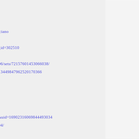
iciano
r_id=302510
06/sets/72157601453066038/
d=13449847962520170366
=ls&uid=16902316069844493034
04/