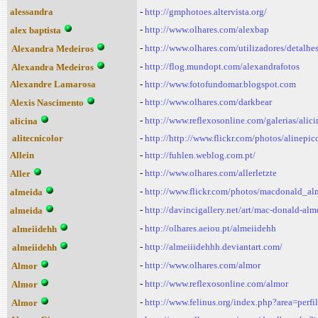
alessandra
-
http://gmphotoes.altervista.org/
-
http://www.olhares.com/alexbap
alex baptista
-
http://www.olhares.com/utilizadores/detalh
Alexandra Medeiros
-
http://flog.mundopt.com/alexandrafotos
Alexandra Medeiros
Alexandre Lamarosa
-
http://www.fotofundomar.blogspot.com
-
http://www.olhares.com/darkbear
Alexis Nascimento
-
http://www.reflexosonline.com/galerias/alici
alicina
alitecnicolor
-
http://http://www.flickr.com/photos/alinepic
Allein
-
http://fuhlen.weblog.com.pt/
-
http://www.olhares.com/allerletzte
Aller
-
http://www.flickr.com/photos/macdonald_al
almeida
-
http://davincigallery.net/art/mac-donald-alm
almeida
-
http://olhares.aeiou.pt/almeiidehh
almeiidehh
-
http://almeiiidehhh.deviantart.com/
almeiidehh
-
http://www.olhares.com/almor
Almor
-
http://www.reflexosonline.com/almor
Almor
-
http://www.felinus.org/index.php?area=per
Almor