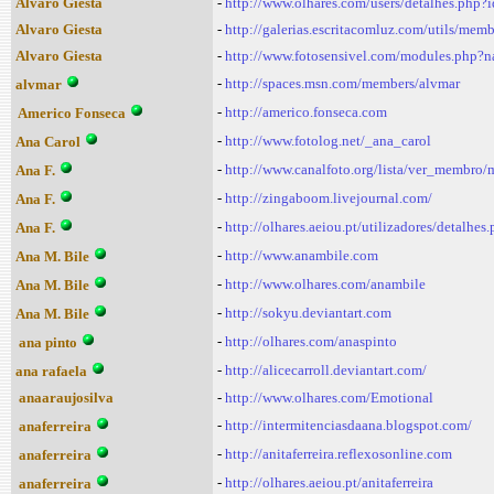
Alvaro Giesta
-
http://www.olhares.com/users/detalhes.php?
Alvaro Giesta
-
http://galerias.escritacomluz.com/utils/m
Alvaro Giesta
-
http://www.fotosensivel.com/modules.php
-
http://spaces.msn.com/members/alvmar
alvmar
-
http://americo.fonseca.com
Americo Fonseca
-
http://www.fotolog.net/_ana_carol
Ana Carol
-
http://www.canalfoto.org/lista/ver_membro
Ana F.
-
http://zingaboom.livejournal.com/
Ana F.
-
http://olhares.aeiou.pt/utilizadores/detalhe
Ana F.
-
http://www.anambile.com
Ana M. Bile
-
http://www.olhares.com/anambile
Ana M. Bile
-
http://sokyu.deviantart.com
Ana M. Bile
-
http://olhares.com/anaspinto
ana pinto
-
http://alicecarroll.deviantart.com/
ana rafaela
anaaraujosilva
-
http://www.olhares.com/Emotional
-
http://intermitenciasdaana.blogspot.com/
anaferreira
-
http://anitaferreira.reflexosonline.com
anaferreira
-
http://olhares.aeiou.pt/anitaferreira
anaferreira