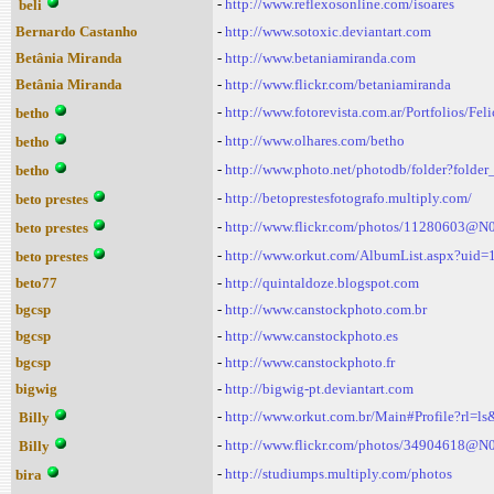
-
http://www.reflexosonline.com/isoares
beli
Bernardo Castanho
-
http://www.sotoxic.deviantart.com
Betânia Miranda
-
http://www.betaniamiranda.com
Betânia Miranda
-
http://www.flickr.com/betaniamiranda
-
http://www.fotorevista.com.ar/Portfolios/Fel
betho
-
http://www.olhares.com/betho
betho
-
http://www.photo.net/photodb/folder?folde
betho
-
http://betoprestesfotografo.multiply.com/
beto prestes
-
http://www.flickr.com/photos/11280603@N
beto prestes
-
http://www.orkut.com/AlbumList.aspx?ui
beto prestes
beto77
-
http://quintaldoze.blogspot.com
bgcsp
-
http://www.canstockphoto.com.br
bgcsp
-
http://www.canstockphoto.es
bgcsp
-
http://www.canstockphoto.fr
bigwig
-
http://bigwig-pt.deviantart.com
-
http://www.orkut.com.br/Main#Profile?rl
Billy
-
http://www.flickr.com/photos/34904618@N
Billy
-
http://studiumps.multiply.com/photos
bira