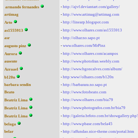
-
http://ajvf.deviantart.com/gallery/
armando fernandes
artimag
-
http://www.artimag@artimag.com
-
http://linearp.blogspot.com
Arto
-
http://www.olhares.com/as1555913
as1555913
asr
-
http://olhar.no.sapo.pt
-
www.olhares.com/MrPinz
augusto pinz
-
http://www.olhares.com/acampos
Aurora
ausente
-
http://www.photofran.weebly.com
-
http://www.bgoncalves.com/album/
Azraael
-
http:www//olhares.com/b120n
b120n
barbara sendin
-
http://barbarara.no.sapo.pt
Beato
-
http://www.fotobeato.com
-
http://www.olhares.com/bia79
Beatriz Lima
-
http://www.photografos.com.br/bia79
Beatriz Lima
-
http://galeria.brfoto.com.br/showgallery.p
Beatriz Lima
-
http://www.pbase.com/bela45
belaga
belar
-
http://affundao.nice-theme.com/portal.htm