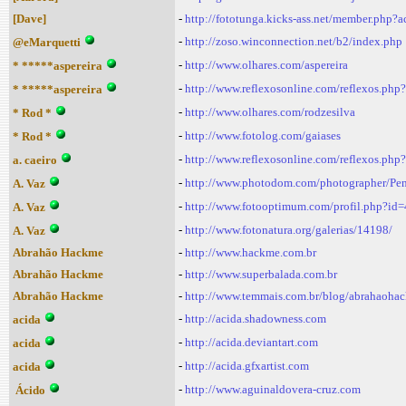
[Dave]
-
http://fototunga.kicks-ass.net/member.php?
-
http://zoso.winconnection.net/b2/index.php
@eMarquetti
-
http://www.olhares.com/aspereira
* *****aspereira
-
http://www.reflexosonline.com/reflexos.php
* *****aspereira
-
http://www.olhares.com/rodzesilva
* Rod *
-
http://www.fotolog.com/gaiases
* Rod *
-
http://www.reflexosonline.com/reflexos.php
a. caeiro
-
http://www.photodom.com/photographer/Pe
A. Vaz
-
http://www.fotooptimum.com/profil.php?id
A. Vaz
-
http://www.fotonatura.org/galerias/14198/
A. Vaz
Abrahão Hackme
-
http://www.hackme.com.br
Abrahão Hackme
-
http://www.superbalada.com.br
Abrahão Hackme
-
http://www.temmais.com.br/blog/abrahaoha
-
http://acida.shadowness.com
acida
-
http://acida.deviantart.com
acida
-
http://acida.gfxartist.com
acida
-
http://www.aguinaldovera-cruz.com
Ácido