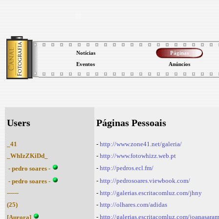
Notícias
Páginas
Eventos
Anúncios
Users
Páginas Pessoais
_41
-
http://www.zone41.net/galeria/
_WhIzZKiDd_
-
http://www.fotowhizz.web.pt
-
http://pedros.ecl.fm/
- pedro soares -
-
http://pedrosoares.viewbook.com/
- pedro soares -
------
-
http://galerias.escritacomluz.com/jhny
(25)
-
http://olhares.com/adidas
-
http://galerias.escritacomluz.com/joanasara
[Aurora]