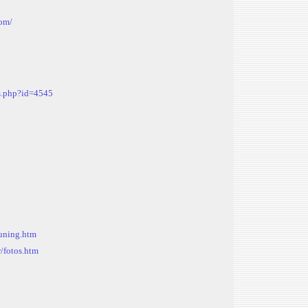
com/
es.php?id=4545
tuning.htm
r/fotos.htm