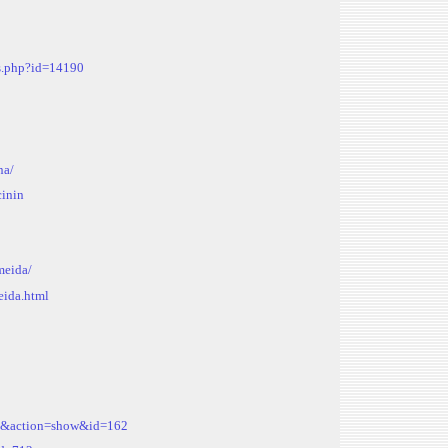
es.php?id=14190
na/
cinin
meida/
eida.html
fil&action=show&id=162