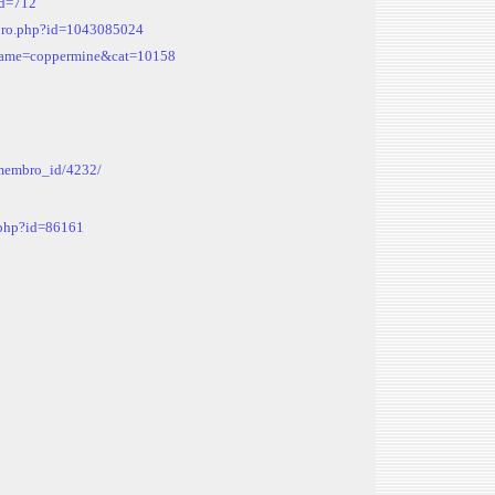
id=712
embro.php?id=1043085024
?name=coppermine&cat=10158
/membro_id/4232/
s.php?id=86161