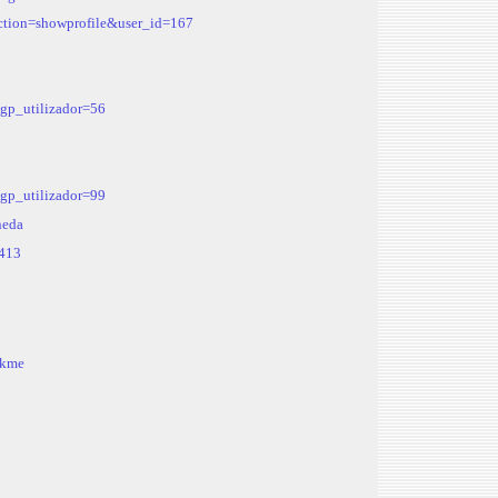
action=showprofile&user_id=167
?gp_utilizador=56
?gp_utilizador=99
neda
=413
ckme