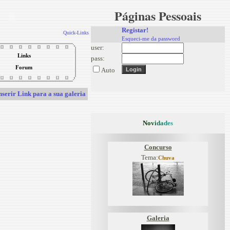
Páginas Pessoais
Registar!
Quick-Links
Esqueci-me da password
user:
Links
pass:
Forum
Auto
nserir Link para a sua galeria
N
o
v
i
d
a
d
e
s
Concurso
Tema:
Chuva
Galeria