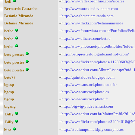
-
http://www.reflexosonline.com/isoares
beli
Bernardo Castanho
-
http://www.sotoxic.deviantart.com
Betânia Miranda
-
http://www.betaniamiranda.com
Betânia Miranda
-
http://www.flickr.com/betaniamiranda
-
http://www.fotorevista.com.ar/Portfolios/Fel
betho
-
http://www.olhares.com/betho
betho
-
http://www.photo.net/photodb/folder?folde
betho
-
http://betoprestesfotografo.multiply.com/
beto prestes
-
http://www.flickr.com/photos/11280603@N
beto prestes
-
http://www.orkut.com/AlbumList.aspx?ui
beto prestes
beto77
-
http://quintaldoze.blogspot.com
bgcsp
-
http://www.canstockphoto.com.br
bgcsp
-
http://www.canstockphoto.es
bgcsp
-
http://www.canstockphoto.fr
bigwig
-
http://bigwig-pt.deviantart.com
-
http://www.orkut.com.br/Main#Profile?rl
Billy
-
http://www.flickr.com/photos/34904618@N
Billy
-
http://studiumps.multiply.com/photos
bira