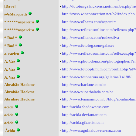
[Dave]
-
http://fototunga.kicks-ass.net/member.php?
-
http://zoso.winconnection.net/b2/index.php
@eMarquetti
-
http://www.olhares.com/aspereira
* *****aspereira
-
http://www.reflexosonline.com/reflexos.php
* *****aspereira
-
http://www.olhares.com/rodzesilva
* Rod *
-
http://www.fotolog.com/gaiases
* Rod *
-
http://www.reflexosonline.com/reflexos.php
a. caeiro
-
http://www.photodom.com/photographer/Pe
A. Vaz
-
http://www.fotooptimum.com/profil.php?id
A. Vaz
-
http://www.fotonatura.org/galerias/14198/
A. Vaz
Abrahão Hackme
-
http://www.hackme.com.br
Abrahão Hackme
-
http://www.superbalada.com.br
Abrahão Hackme
-
http://www.temmais.com.br/blog/abrahaoha
-
http://acida.shadowness.com
acida
-
http://acida.deviantart.com
acida
-
http://acida.gfxartist.com
acida
-
http://www.aguinaldovera-cruz.com
Ácido