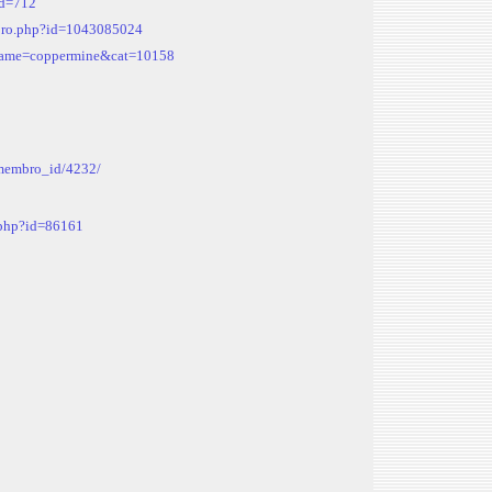
id=712
embro.php?id=1043085024
?name=coppermine&cat=10158
/membro_id/4232/
s.php?id=86161