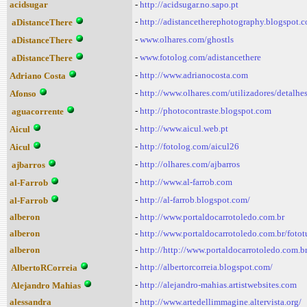
acidsugar
-
http://acidsugar.no.sapo.pt
-
http://adistancetherephotography.blogspot.
aDistanceThere
-
www.olhares.com/ghostls
aDistanceThere
-
www.fotolog.com/adistancethere
aDistanceThere
-
http://www.adrianocosta.com
Adriano Costa
-
http://www.olhares.com/utilizadores/detalh
Afonso
-
http://photocontraste.blogspot.com
aguacorrente
-
http://www.aicul.web.pt
Aicul
-
http://fotolog.com/aicul26
Aicul
-
http://olhares.com/ajbarros
ajbarros
-
http://www.al-farrob.com
al-Farrob
-
http://al-farrob.blogspot.com/
al-Farrob
alberon
-
http://www.portaldocarrotoledo.com.br
alberon
-
http://www.portaldocarrotoledo.com.br/foto
alberon
-
http://http://www.portaldocarrotoledo.com.b
-
http://albertorcorreia.blogspot.com/
AlbertoRCorreia
-
http://alejandro-mahias.artistwebsites.com
Alejandro Mahias
alessandra
-
http://www.artedellimmagine.altervista.org/