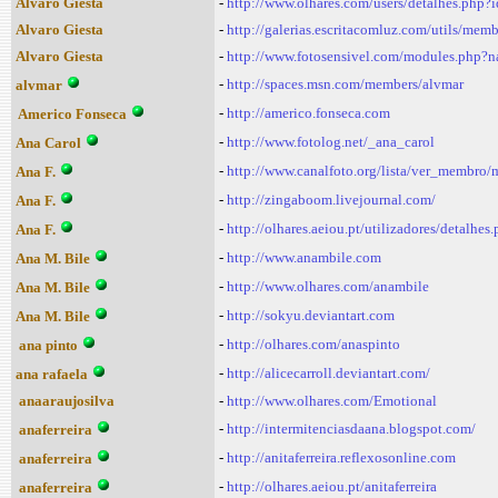
Alvaro Giesta
-
http://www.olhares.com/users/detalhes.php?
Alvaro Giesta
-
http://galerias.escritacomluz.com/utils/m
Alvaro Giesta
-
http://www.fotosensivel.com/modules.php
-
http://spaces.msn.com/members/alvmar
alvmar
-
http://americo.fonseca.com
Americo Fonseca
-
http://www.fotolog.net/_ana_carol
Ana Carol
-
http://www.canalfoto.org/lista/ver_membro
Ana F.
-
http://zingaboom.livejournal.com/
Ana F.
-
http://olhares.aeiou.pt/utilizadores/detalhe
Ana F.
-
http://www.anambile.com
Ana M. Bile
-
http://www.olhares.com/anambile
Ana M. Bile
-
http://sokyu.deviantart.com
Ana M. Bile
-
http://olhares.com/anaspinto
ana pinto
-
http://alicecarroll.deviantart.com/
ana rafaela
anaaraujosilva
-
http://www.olhares.com/Emotional
-
http://intermitenciasdaana.blogspot.com/
anaferreira
-
http://anitaferreira.reflexosonline.com
anaferreira
-
http://olhares.aeiou.pt/anitaferreira
anaferreira