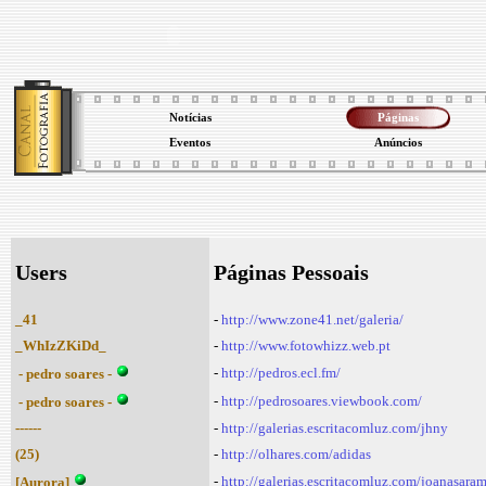
Notícias
Páginas
Eventos
Anúncios
Users
Páginas Pessoais
_41
-
http://www.zone41.net/galeria/
_WhIzZKiDd_
-
http://www.fotowhizz.web.pt
-
http://pedros.ecl.fm/
- pedro soares -
-
http://pedrosoares.viewbook.com/
- pedro soares -
------
-
http://galerias.escritacomluz.com/jhny
(25)
-
http://olhares.com/adidas
-
http://galerias.escritacomluz.com/joanasara
[Aurora]