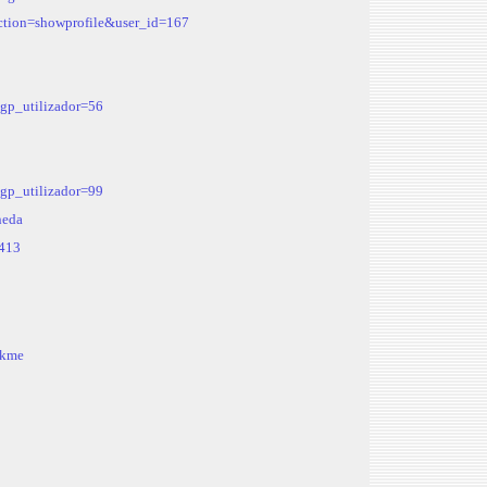
action=showprofile&user_id=167
?gp_utilizador=56
?gp_utilizador=99
neda
=413
ckme