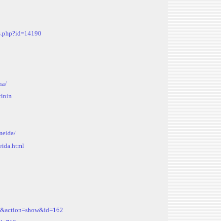
es.php?id=14190
na/
cinin
meida/
eida.html
fil&action=show&id=162