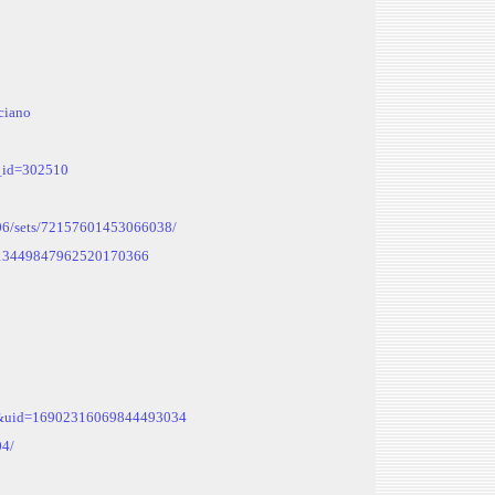
iciano
r_id=302510
06/sets/72157601453066038/
d=13449847962520170366
=ls&uid=16902316069844493034
04/