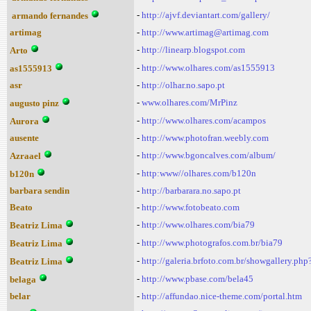
-
http://ajvf.deviantart.com/gallery/
armando fernandes
artimag
-
http://www.artimag@artimag.com
-
http://linearp.blogspot.com
Arto
-
http://www.olhares.com/as1555913
as1555913
asr
-
http://olhar.no.sapo.pt
-
www.olhares.com/MrPinz
augusto pinz
-
http://www.olhares.com/acampos
Aurora
ausente
-
http://www.photofran.weebly.com
-
http://www.bgoncalves.com/album/
Azraael
-
http:www//olhares.com/b120n
b120n
barbara sendin
-
http://barbarara.no.sapo.pt
Beato
-
http://www.fotobeato.com
-
http://www.olhares.com/bia79
Beatriz Lima
-
http://www.photografos.com.br/bia79
Beatriz Lima
-
http://galeria.brfoto.com.br/showgallery.p
Beatriz Lima
-
http://www.pbase.com/bela45
belaga
belar
-
http://affundao.nice-theme.com/portal.htm