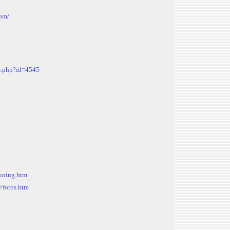
com/
es.php?id=4545
tuning.htm
r/fotos.htm