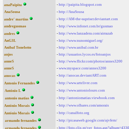
-
http://paipita.blogspot.com
anaPaipita
AnaSousa
-
http://AnaSousa
-
http://AM-the-supriser.deviantart.com
andre' martins
andregusmao
-
http://www.infonet.com.br/gusmao
-
http://www.lanzadera.com/airrazab
andres
AnG3L
-
http://www.nunomiguel.org/
Anibal Tonelotto
-
http://www.anibal.com.br
anjos
-
http://usuarios.lycos.es/fotoanjos
anneS
-
http://www.flickr.com/photos/annes3200
anneS
-
www.myspace.com/annes3200
-
http://anocas.deviantART.com
anocas
-
http://www.artelivre.com
Antonio Fernandes
-
http://www.antoniolouro.com
António L
-
http://antoniomatias.viewbook.com
antonio matias
-
http://www.olhares.com/amorais
António Morais
-
http://canalfoto.org
António Morais
-
http://picasaweb.google.com/ajvfern/
armando fernandes
-
http://foto.clix.pt/ver_fotos.asp?album=433
armando fernandes