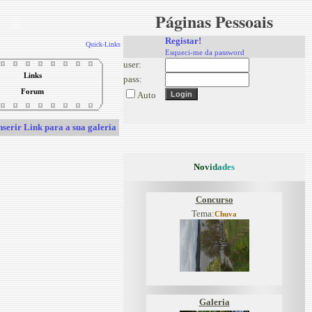
Páginas Pessoais
Registar!
Quick-Links
Esqueci-me da password
user:
Links
pass:
Forum
Auto
nserir Link para a sua galeria
N
o
v
i
d
a
d
e
s
Concurso
Tema:
Chuva
Galeria