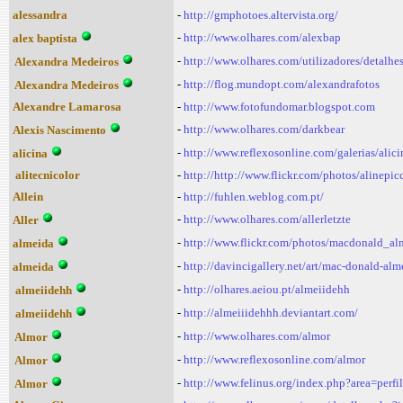
alessandra
-
http://gmphotoes.altervista.org/
-
http://www.olhares.com/alexbap
alex baptista
-
http://www.olhares.com/utilizadores/detalh
Alexandra Medeiros
-
http://flog.mundopt.com/alexandrafotos
Alexandra Medeiros
Alexandre Lamarosa
-
http://www.fotofundomar.blogspot.com
-
http://www.olhares.com/darkbear
Alexis Nascimento
-
http://www.reflexosonline.com/galerias/alici
alicina
alitecnicolor
-
http://http://www.flickr.com/photos/alinepic
Allein
-
http://fuhlen.weblog.com.pt/
-
http://www.olhares.com/allerletzte
Aller
-
http://www.flickr.com/photos/macdonald_al
almeida
-
http://davincigallery.net/art/mac-donald-alm
almeida
-
http://olhares.aeiou.pt/almeiidehh
almeiidehh
-
http://almeiiidehhh.deviantart.com/
almeiidehh
-
http://www.olhares.com/almor
Almor
-
http://www.reflexosonline.com/almor
Almor
-
http://www.felinus.org/index.php?area=per
Almor